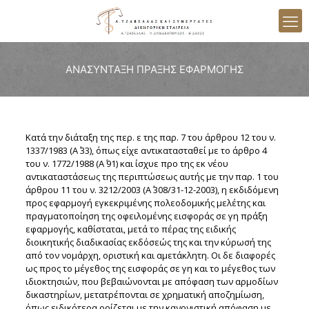
ΑΝΑΣΥΝΤΑΞΗ ΠΡΑΞΗΣ ΕΦΑΡΜΟΓΗΣ
Kατά την διάταξη της περ. ε της παρ. 7 του άρθρου 12 του ν.
1337/1983 (Α΄ 33), όπως είχε αντικατασταθεί με το άρθρο 4
του ν. 1772/1988 (Α΄ 91) και ίσχυε προ της εκ νέου
αντικαταστάσεως της περιπτώσεως αυτής με την παρ. 1 του
άρθρου 11 του ν. 3212/2003 (Α΄ 308/31-12-2003), η εκδιδόμενη
προς εφαρμογή εγκεκριμένης πολεοδομικής μελέτης και
πραγματοποίηση της οφειλομένης εισφοράς σε γη πράξη
εφαρμογής, καθίσταται, μετά το πέρας της ειδικής
διοικητικής διαδικασίας εκδόσεώς της και την κύρωσή της
από τον νομάρχη, οριστική και αμετάκλητη. Οι δε διαφορές
ως προς το μέγεθος της εισφοράς σε γη και το μέγεθος των
ιδιοκτησιών, που βεβαιώνονται με απόφαση των αρμοδίων
δικαστηρίων, μετατρέπονται σε χρηματική αποζημίωση,
όπως ειδικότερα ορίζεται με την κανονιστική απόφαση με