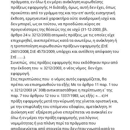
πράγματα, εν όλω ή εν μέρει ανάκληση κυρωθείσης
πράξεως εφαρμογής. Η διάταξη, όμως, αυτή δεν έχει, όπως
προκύπτει από το γράμμα της και την επ’ αυτής εισηγητική
έκθεση, ερμηνευτικό χαρακτήρα ούτε αναδρομική ισχύ και
δεν μπορεί, ως εκ τούτου, να προσδώσει κύρος σε
προγενέστερες της θέσεώς της σε ισχύ (31-12-2003, βλ.
άρθρο 24 ν. 3212/2003) ατομικές πράξεις, με τις οποίες είχε
επιχειρηθεί, ανεπιτρέπτως κατά τα ανωτέρω, η ανάκληση ή
η τροποποίηση κυρωθεισών πράξεων εφαρμογής (ΣτΕ
2601/2008, ΣτΕ 4573/2009, υπάρχει και αντίθετη απόφαση του
ΣτΕ ……).
Συνεπώς, στις πράξεις εφαρμογής που εκδόθηκαν πριν από
την έκδοση του ν. 3212/2003, ο νέος νόμος δεν έχει
εφαρμογή.
Στις περιπτώσεις που ο νόμος αυτός εφαρμόζεται, θα
πρέπει να επισημανθούν τα εξής: Με το άρθρο 11 παρ. 1 του
ν. 3212/2003 (Α` 308) αντικαταστάθηκε η περίπτωση ε` της
παρ. 7 του άρθρου 12 του ν. 1337/1983, ως εξής: «… ε) Η
πράξη εφαρμογής μετά την κύρωσή της γίνεται οριστική και,
με την επιφύλαξη του επόμενου εδαφίου, αμετάκλητη. Η
Διοίκηση κατ` εξαίρεση μόνο επιτρέπεται να ανακαλεί εν
όλω ή εν μέρει την πράξη εφαρμογής, για λόγους
νομιμότητας ή για πλάνη περί τα πράγματα που
αποδεικνύεται από στοιχεία που δεν ήταν γνωστά κατά το