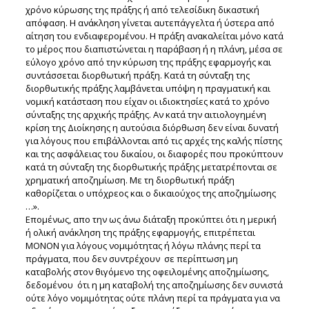
χρόνο κύρωσης της πράξης ή από τελεσίδικη δικαστική
απόφαση. Η ανάκληση γίνεται αυτεπάγγελτα ή ύστερα από
αίτηση του ενδιαφερομένου. Η πράξη ανακαλείται μόνο κατά
το μέρος που διαπιστώνεται η παράβαση ή η πλάνη, μέσα σε
εύλογο χρόνο από την κύρωση της πράξης εφαρμογής και
συντάσσεται διορθωτική πράξη. Κατά τη σύνταξη της
διορθωτικής πράξης λαμβάνεται υπόψη η πραγματική και
νομική κατάσταση που είχαν οι ιδιοκτησίες κατά το χρόνο
σύνταξης της αρχικής πράξης. Αν κατά την αιτιολογημένη
κρίση της Διοίκησης η αυτούσια διόρθωση δεν είναι δυνατή
για λόγους που επιβάλλονται από τις αρχές της καλής πίστης
και της ασφάλειας του δικαίου, οι διαφορές που προκύπτουν
κατά τη σύνταξη της διορθωτικής πράξης μετατρέπονται σε
χρηματική αποζημίωση. Με τη διορθωτική πράξη
καθορίζεται ο υπόχρεος και ο δικαιούχος της αποζημίωσης
…».
Επομένως, απο την ως άνω διάταξη προκύπτει ότι η μερική
ή ολική ανάκληση της πράξης εφαρμογής, επιτρέπεται
ΜΟΝΟΝ για λόγους νομιμότητας ή λόγω πλάνης περί τα
πράγματα, που δεν συντρέχουν σε περίπτωση μη
καταβολής στον θιγόμενο της οφειλομένης αποζημίωσης,
δεδομένου ότι η μη καταβολή της αποζημίωσης δεν συνιστά
ούτε λόγο νομιμότητας ούτε πλάνη περί τα πράγματα για να