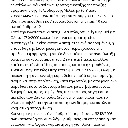
τον τίτλο «Διαδικασία και τρόπος σύνταξης της πράξης
εφαρμογής της Πολεοδομικής Μελέτης» (υπ’ αριθ.
79881/3445/6-12-1984 απόφαση του Υπουργού ΠΕ.ΧΩ.Δ.Ε. Β΄
862), που εκδόθηκε κατ’ εξουσιοδότηση της παρ. 10 του
αυτού άρθρου 12.
Κατά την έννοια των διατάξεων αυτών, όπως έχει κριθεί (ΣτΕ
Ολομ. 1730/2000 κ.ο.κ.), δεν είναι επιτρεπτή, είτε
αυτεπαγγέλτως είτε κατόπιν αιτήματος ενδιαφερομένου, η
επάνοδος της Διοικήσεως επί του περιεχομένου της
πράξεως εφαρμογής, η οποία δεν υπόκειται σε ανασύνταξη
ούτε για λόγους νομιμότητος. Δεν επιτρέπεται εξ άλλου,
κατά τις αυτές διατάξεις, οι οποίες, κατά τα ήδη κριθέντα,
είναι συνταγματικώς επιτρεπτές (βλ. ΣτΕ 1732/2000, Ολομ.) η
ανάκληση ή ανασύνταξη κυρωθείσης πράξεως εφαρμογής
ακόμη και στην περίπτωση, κατά την οποία, με απόφαση των
αρμοδίων κατά το Σύνταγμα δικαστηρίων, βεβαιώνονται
διαφορές ως προς το μέγεθος της εισφοράς σε γη και το
μέγεθος των ιδιοκτησιών, διότι στην περίπτωση αυτή ο
νόμος προβλέπει την μετατροπή των διαφορών αυτών σε
χρηματική αποζημίωση.
Και ναι μεν, με το ως άνω άρθρο 11 παρ. 1 του ν. 3212/2003
αντικαταστάθηκαν οι εν λόγω ρυθμίσεις και επετράπη η κατ’
εξαίρεση, για λόγους νομιμότητος ή για πλάνη περί τα