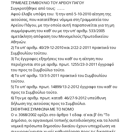
ΤΡΙΜΕΛΕΣ ΣΥΜΒΟΥΛΙΟ ΤΟΥ ΑΡΕΙΟΥ ΠΑΓΟΥ
Συγκροτήθηκε από τους: …….
Αφού έλαβε υπόψη του: 1) την από 5-10-2010 αίτηση της
αιτούσας, που κατατέθηκε νόμιμα στη Γραμματεία του
Αρείου Πάγου, με την οποία αυτή παραπονείται για τη μη
συμμόρφωση του καθ’ ου με την υπ’ αριθμ. 533/2005
αμετάκλητη απόφαση του Μονομελούς Πρωτοδικείου
Αθηνών.
2) Τα υπ’ αριθμ. 40/29-12-2010 και 2/22-2-2011 πρακτικά του
Συμβουλίου τούτου.
3) Τις έγγραφες εξηγήσεις του καθ’ ου η αίτηση που
περιέχονται στο με αριθμ. πρωτ. 1255/23-3-2011 έγγραφό
του προς το Συμβούλιο τούτο.
4) Το υπ’ αριθμ. 13/3-5-2011 πρακτικό του Συμβουλίου
τούτου.
5) Το υπ’ αριθμ. πρωτ. 14899/13-2-2012 έγγραφο του καθ’ ου
προς το Συμβούλιο τούτο.
6) Την με αριθμ. πρωτ. καταθ. 46/27-9-2012 υπεύθυνη
δήλωση της αιτούσας προς το Συμβούλιο.
ΣΚΕΦΤΗΚΕ ΣΥΜΦΩΝΑ ΜΕ ΤΟ ΝΟΜΟ
Ο ν. 3068/2002 ορίζει στο άρθρο 1 εδαφ. α’ και β’ ότι “Το
Δημόσιο, οι οργανισμοί τοπικής αυτοδιοίκησης και τα λοιπά
νομικά πρόσωπα δημοσίου δικαίου έχουν υποχρέωση να
συμμορφώνονται χωρίς καθυστέρηση προς τις δικαστικές