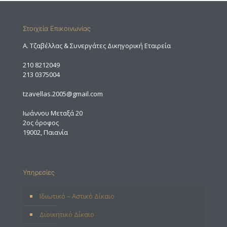
Στοιχεία Επικοινωνίας
A. Τζαβέλλας & Συνεργάτες Δικηγορική Εταιρεία
210 8212049
213 0375004
tzavellas.2005@gmail.com
Ιωάννου Μεταξά 20
2ος όροφος
19002, Παιανία
Υπηρεσίες
Ιδιωτικό – Αστικό Δίκαιο
Διοικητικό Δίκαιο