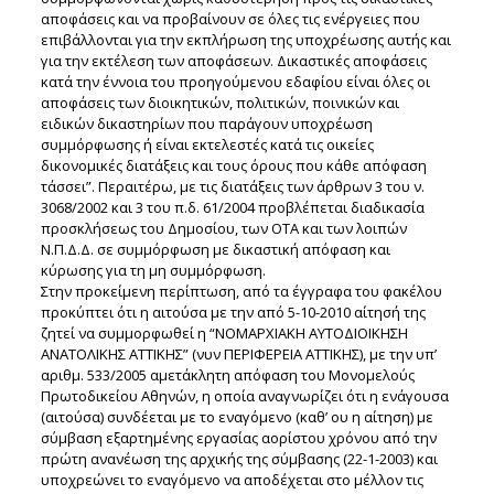
αποφάσεις και να προβαίνουν σε όλες τις ενέργειες που
επιβάλλονται για την εκπλήρωση της υποχρέωσης αυτής και
για την εκτέλεση των αποφάσεων. Δικαστικές αποφάσεις
κατά την έννοια του προηγούμενου εδαφίου είναι όλες οι
αποφάσεις των διοικητικών, πολιτικών, ποινικών και
ειδικών δικαστηρίων που παράγουν υποχρέωση
συμμόρφωσης ή είναι εκτελεστές κατά τις οικείες
δικονομικές διατάξεις και τους όρους που κάθε απόφαση
τάσσει”. Περαιτέρω, με τις διατάξεις των άρθρων 3 του ν.
3068/2002 και 3 του π.δ. 61/2004 προβλέπεται διαδικασία
προσκλήσεως του Δημοσίου, των ΟΤΑ και των λοιπών
Ν.Π.Δ.Δ. σε συμμόρφωση με δικαστική απόφαση και
κύρωσης για τη μη συμμόρφωση.
Στην προκείμενη περίπτωση, από τα έγγραφα του φακέλου
προκύπτει ότι η αιτούσα με την από 5-10-2010 αίτησή της
ζητεί να συμμορφωθεί η “ΝΟΜΑΡΧΙΑΚΗ ΑΥΤΟΔΙΟΙΚΗΣΗ
ΑΝΑΤΟΛΙΚΗΣ ΑΤΤΙΚΗΣ” (νυν ΠΕΡΙΦΕΡΕΙΑ ΑΤΤΙΚΗΣ), με την υπ’
αριθμ. 533/2005 αμετάκλητη απόφαση του Μονομελούς
Πρωτοδικείου Αθηνών, η οποία αναγνωρίζει ότι η ενάγουσα
(αιτούσα) συνδέεται με το εναγόμενο (καθ’ ου η αίτηση) με
σύμβαση εξαρτημένης εργασίας αορίστου χρόνου από την
πρώτη ανανέωση της αρχικής της σύμβασης (22-1-2003) και
υποχρεώνει το εναγόμενο να αποδέχεται στο μέλλον τις