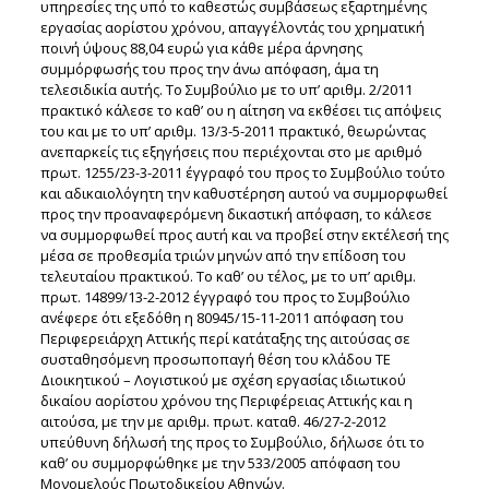
υπηρεσίες της υπό το καθεστώς συμβάσεως εξαρτημένης
εργασίας αορίστου χρόνου, απαγγέλοντάς του χρηματική
ποινή ύψους 88,04 ευρώ για κάθε μέρα άρνησης
συμμόρφωσής του προς την άνω απόφαση, άμα τη
τελεσιδικία αυτής. Το Συμβούλιο με το υπ’ αριθμ. 2/2011
πρακτικό κάλεσε το καθ’ ου η αίτηση να εκθέσει τις απόψεις
του και με το υπ’ αριθμ. 13/3-5-2011 πρακτικό, θεωρώντας
ανεπαρκείς τις εξηγήσεις που περιέχονται στο με αριθμό
πρωτ. 1255/23-3-2011 έγγραφό του προς το Συμβούλιο τούτο
και αδικαιολόγητη την καθυστέρηση αυτού να συμμορφωθεί
προς την προαναφερόμενη δικαστική απόφαση, το κάλεσε
να συμμορφωθεί προς αυτή και να προβεί στην εκτέλεσή της
μέσα σε προθεσμία τριών μηνών από την επίδοση του
τελευταίου πρακτικού. Το καθ’ ου τέλος, με το υπ’ αριθμ.
πρωτ. 14899/13-2-2012 έγγραφό του προς το Συμβούλιο
ανέφερε ότι εξεδόθη η 80945/15-11-2011 απόφαση του
Περιφερειάρχη Αττικής περί κατάταξης της αιτούσας σε
συσταθησόμενη προσωποπαγή θέση του κλάδου ΤΕ
Διοικητικού – Λογιστικού με σχέση εργασίας ιδιωτικού
δικαίου αορίστου χρόνου της Περιφέρειας Αττικής και η
αιτούσα, με την με αριθμ. πρωτ. καταθ. 46/27-2-2012
υπεύθυνη δήλωσή της προς το Συμβούλιο, δήλωσε ότι το
καθ’ ου συμμορφώθηκε με την 533/2005 απόφαση του
Μονομελούς Πρωτοδικείου Αθηνών.