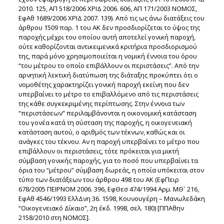
2010. 125, ΑΠ 518/2006 ΧΡΙΔ 2006. 606, ΑΠ 171/2003 ΝΟΜΟΣ,
ΕφΑθ 1689/2006 ΧΡΙΔ 2007. 139). Από τις ως άνω διατάξεις του
άρθρου 1509 παρ. 1 του ΑΚ δεν προσδιορίζεται το ύψος της
παροχής μέχρι του οποίου αυτή αποτελεί γονική παροχή,
ούτε καθορίζονται αντικειμενικά κριτήρια προσδιορισμού
της, παρά μόνο χρησιμοποιείται η νομική έννοια του όρου
“του μέτρου το οποίο επιβάλλουν οι περιστάσεις”. Από την
αρνητική λεκτική διατύπωση της διάταξης προκύπτει ότι ο
νομοθέτης χαρακτηρίζει γονική παροχή εκείνη που δεν
υπερβαίνει το μέτρο το επιβαλλόμενο από τις περιστάσεις
της κάθε συγκεκριμένης περίπτωσης. Στην έννοια των
“περιστάσεων” περιλαμβάνονται η οικονομική κατάσταση
του γονέα κατά τη σύσταση της παροχής, η οικογενειακή
κατάσταση αυτού, ο αριθμός των τέκνων, καθώς και οι
ανάγκες του τέκνου. Αν η παροχή υπερβαίνει το μέτρο που
επιβάλλουν οι περιστάσεις, τότε πρόκειται για μικτή
σύμβαση γονικής παροχής, για το ποσό που υπερβαίνει τα
όρια του “μέτρου” σύμβαση δωρεάς, η οποία υπόκειται στον
τύπο των διατάξεων του άρθρου 498 του ΑΚ (ΕφΠειρ
678/2005 ΠΕΙΡΝΟΜ 2006. 396, ΕφΘεσ 474/1994 Αρμ. ΜΘ` 216,
ΕφΑθ 4546/1993 ΕλλΔνη 36. 1598, Κουνουγέρη – Μανωλεδάκη
“Οικογενειακό Δίκαιο”, 2η έκδ. 1998, σελ. 180) [ΠΠΑθην
2158/2010 στη ΝΟΜΟΣ].