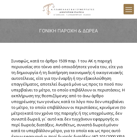
ΓΟΝΙΚΗ ΠΑΡΟΧΗ & ΔΩΡΕΑ
Συναφώς, κατά το άρθρο 1509 παρ. 1 του ΑΚ η παροχή
περιουσίας στο τέκνο από οποιοδήποτε γονέα του, είτε για
τη δημιουργία ή τη διατήρηση οικονομικής ή οικογενειακής
αυτοτέλειας, είτε για την έναρξη ή την εξακολούθηση
επαγγέλματος, αποτελεί δωρεά μόνο ως προς το ποσό που
υπερβαίνει το μέτρο, το οποίο επιβάλλουν οι περιστάσεις. Η
εκπλήρωση της θεσπιζόμενης από το άνω άρθρο
υποχρέωσης των γονέων, κατά το λόγο που δεν υπερβαίνει
το μέτρο, το οποίο επιβάλλουν οι περιστάσεις, κρινόμενο (το
μέτρο) κατά τον χρόνο της παροχής ή της υποχρέωσης, δεν
συνιστά δωρεά, γι` αυτό και δεν τυγχάνουν εφαρμογής οι
περί δωρεάς διατάξεις. Αντιθέτως, συνιστά δωρεά μόνον
κατά το υπερβάλλον μέτρο, για το οποίο και ως προς αυτό
έχουν εφαρμογή οι περί δωρεάς διατάξεις (ΑΠ 101/2000 ΧΡΙΔ