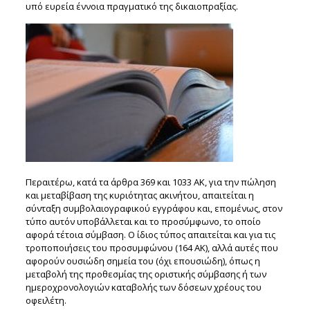
υπό ευρεία έννοια πραγματικό της δικαιοπραξίας.
Περαιτέρω, κατά τα άρθρα 369 και 1033 ΑΚ, για την πώληση
και μεταβίβαση της κυριότητας ακινήτου, απαιτείται η
σύνταξη συμβολαιογραφικού εγγράφου και, επομένως, στον
τύπο αυτόν υποβάλλεται και το προσύμφωνο, το οποίο
αφορά τέτοια σύμβαση. Ο ίδιος τύπος απαιτείται και για τις
τροποποιήσεις του προσυμφώνου (164 ΑΚ), αλλά αυτές που
αφορούν ουσιώδη σημεία του (όχι επουσιώδη), όπως η
μεταβολή της προθεσμίας της οριστικής σύμβασης ή των
ημεροχρονολογιών καταβολής των δόσεων χρέους του
οφειλέτη.