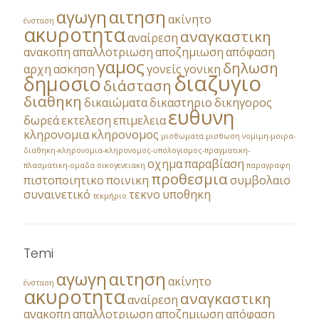
αγωγη
αιτηση
ακίνητο
ένσταση
ακυροτητα
αναγκαστικη
αναίρεση
ανακοπη
απαλλοτριωση
αποζημιωση
απόφαση
γαμος
δηλωση
αρχη
ασκηση
γονείς
γονικη
διαζυγιο
δημοσιο
διάσταση
διαθηκη
δικαιώματα
δικαστηριο
δικηγορος
ευθυνη
δωρεά
εκτελεση
επιμελεια
κληρονομια
κληρονομος
μισθωματα
μισθωση
νομιμη-μοιρα-
διαθηκη-κληρονομια-κληρονομος-υπολογισμος-πραγματικη-
οχημα
παραβίαση
πλασματικη-ομαδα
οικογενειακη
παραγραφη
προθεσμια
πιστοποιητικο
ποινικη
συμβολαιο
συναινετικό
τεκνο
υποθηκη
τεκμήριο
Temi
αγωγη
αιτηση
ακίνητο
ένσταση
ακυροτητα
αναγκαστικη
αναίρεση
ανακοπη
απαλλοτριωση
αποζημιωση
απόφαση