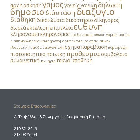
γαμος
δηλωση
αρχη
ασκηση
γονείς
γονικη
διαζυγιο
δημοσιο
διάσταση
διαθηκη
δικαιώματα
δικαστηριο
δικηγορος
ευθυνη
δωρεά
εκτελεση
επιμελεια
κληρονομια
κληρονομος
μισθωματα
μισθωση
νομιμη-μοιρα-
διαθηκη-κληρονομια-κληρονομος-υπολογισμος-πραγματικη-
οχημα
παραβίαση
πλασματικη-ομαδα
οικογενειακη
παραγραφη
προθεσμια
πιστοποιητικο
ποινικη
συμβολαιο
συναινετικό
τεκνο
υποθηκη
τεκμήριο
Στοιχεία Επικοινωνίας
A. Τζαβέλλας & Συνεργάτες Δικηγορική Εταιρεία
210 8212049
213 0375004