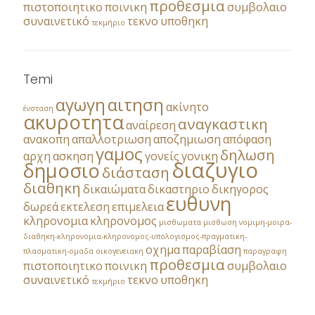
προθεσμια
πιστοποιητικο
ποινικη
συμβολαιο
συναινετικό
τεκνο
υποθηκη
τεκμήριο
Temi
αγωγη
αιτηση
ακίνητο
ένσταση
ακυροτητα
αναγκαστικη
αναίρεση
ανακοπη
απαλλοτριωση
αποζημιωση
απόφαση
γαμος
δηλωση
αρχη
ασκηση
γονείς
γονικη
διαζυγιο
δημοσιο
διάσταση
διαθηκη
δικαιώματα
δικαστηριο
δικηγορος
ευθυνη
δωρεά
εκτελεση
επιμελεια
κληρονομια
κληρονομος
μισθωματα
μισθωση
νομιμη-μοιρα-
διαθηκη-κληρονομια-κληρονομος-υπολογισμος-πραγματικη-
οχημα
παραβίαση
πλασματικη-ομαδα
οικογενειακη
παραγραφη
προθεσμια
πιστοποιητικο
ποινικη
συμβολαιο
συναινετικό
τεκνο
υποθηκη
τεκμήριο