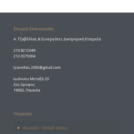
Στοιχεία Επικοινωνίας
A. Τζαβέλλας & Συνεργάτες Δικηγορική Εταιρεία
210 8212049
213 0375004
tzavellas.2005@gmail.com
Ιωάννου Μεταξά 20
2ος όροφος
19002, Παιανία
Υπηρεσίες
Ιδιωτικό – Αστικό Δίκαιο