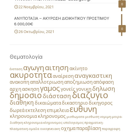
0
22 Νοεμβρίου, 2021
ΑΝΥΠΟΤΑΞΙΑ – ΑΚΥΡΩΣΗ ΔΙΟΙΚΗΤΙΚΟΥ ΠΡΟΣΤΙΜΟΥ
6.000,00€
0
26 Οκτωβρίου, 2021
Θεματολογία
αγωγη
αιτηση
ακίνητο
ένσταση
ακυροτητα
αναγκαστικη
αναίρεση
ανακοπη
απαλλοτριωση
αποζημιωση
απόφαση
γαμος
δηλωση
αρχη
ασκηση
γονείς
γονικη
διαζυγιο
δημοσιο
διάσταση
διαθηκη
δικαιώματα
δικαστηριο
δικηγορος
ευθυνη
δωρεά
εκτελεση
επιμελεια
κληρονομια
κληρονομος
μισθωματα
μισθωση
νομιμη-μοιρα-
διαθηκη-κληρονομια-κληρονομος-υπολογισμος-πραγματικη-
οχημα
παραβίαση
πλασματικη-ομαδα
οικογενειακη
παραγραφη