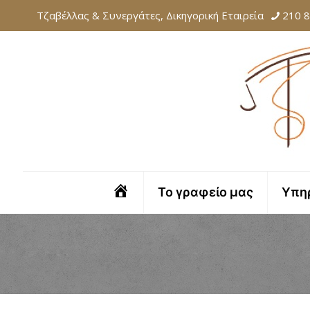
Τζαβέλλας & Συνεργάτες, Δικηγορική Εταιρεία
210 
Αρχική
Το γραφείο μας
Υπη