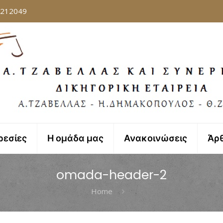
8212049
ρεσίες
Η ομάδα μας
Ανακοινώσεις
Άρ
omada-header-2
Home