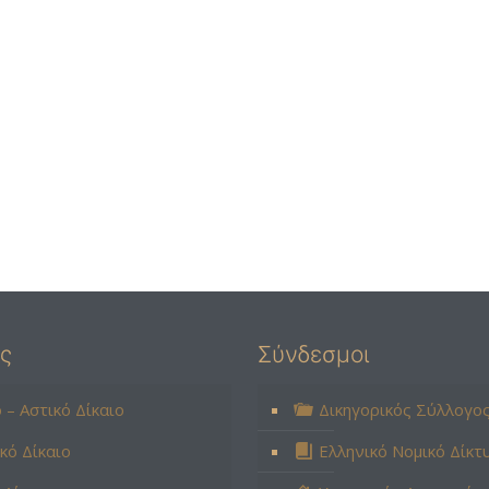
ες
Σύνδεσμοι
ό – Αστικό Δίκαιο
Δικηγορικός Σύλλογο
ικό Δίκαιο
Ελληνικό Νομικό Δίκτ