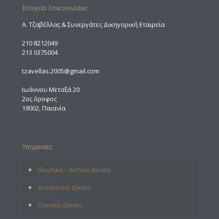
Στοιχεία Επικοινωνίας
A. Τζαβέλλας & Συνεργάτες Δικηγορική Εταιρεία
210 8212049
213 0375004
tzavellas.2005@gmail.com
Ιωάννου Μεταξά 20
2ος όροφος
19002, Παιανία
Υπηρεσίες
Ιδιωτικό – Αστικό Δίκαιο
Διοικητικό Δίκαιο
Ποινικό Δίκαιο