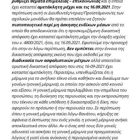
ρυθμίζει θέματα επιμέλειας – επικοινωνίας
και η οποία
έχει καταστεί
αμετάκλητη μέχρι και τις 16.09.2021
. Στην
περίπτωση αυτή οι Διευθυντές/ντριες/Προϊστάμενοι/ες των
σχολικών μονάδων θα πρέπει επιπλέον να ζητούν
πιστοποιητικό περί μη άσκησης ενδίκων μέσων
από το
οποίο θα αποδεικνύεται ότι η προσκομιζόμενη δικαστική
απόφαση έχει καταστεί αμετάκλητη μέχρι την έναρξη ισχύος
του ν. 4800/2021, ήτοι, τις 16.09.2021. Εφιστούμε την προσοχή
ότι στην εν λόγω περίπτωση,
δεν εμπίπτει
στην έννοια της
δικαστικής απόφασης εκείνη που έχει εκδοθεί με την
διαδικασία των ασφαλιστικών μέτρων
αλλά απαιτείται
οριστική δικαστική απόφαση που στις 16-09-2021 έχει
καταστεί αμετάκλητη. Περαιτέρω, υπενθυμίζεται ότι η
μέριμνα για το ανήλικο τέκνο είναι καθήκον και δικαίωμα των
γονέων (γονική μέριμνα), οι οποίοι την ασκούν από κοινού
και εξίσου. Η γονική μέριμνα περιλαμβάνει την επιμέλεια του
προσώπου, τη διοίκηση της περιουσίας και την εκπροσώπηση
του τέκνου σε κάθε υπόθεση ή δικαιοπραξία ή δίκη, που
αφορούν το πρόσωπο ή την περιουσία του. Σε περίπτωση
όπου η γονική μέριμνα παύει λόγω θανάτου, κήρυξης σε
αφάνεια ή έκπτωσης του ενός γονέα, η γονική μέριμνα ανήκει
αποκλειστικά στον άλλο. Αν ο ένας από τους δύο γονείς
αδυνατεί να ασκήσει τη γονική μέριμνα για πραγματικούς
λόγους ή γιατί είναι ανίκανος ή περιορισμένα ικανός για