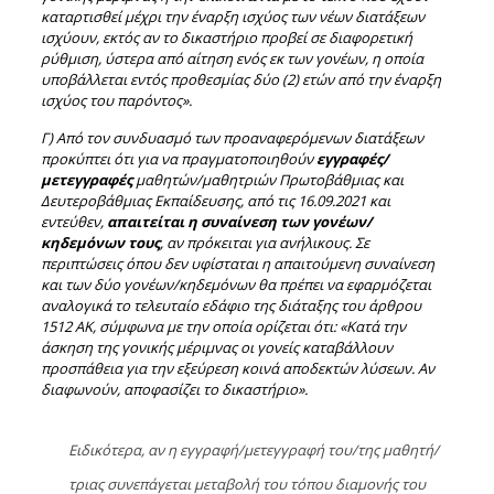
καταρτισθεί μέχρι την έναρξη ισχύος των νέων διατάξεων
ισχύουν, εκτός αν το δικαστήριο προβεί σε διαφορετική
ρύθμιση, ύστερα από αίτηση ενός εκ των γονέων, η οποία
υποβάλλεται εντός προθεσμίας δύο (2) ετών από την έναρξη
ισχύος του παρόντος».
Γ) Από τον συνδυασμό των προαναφερόμενων διατάξεων
προκύπτει ότι για να πραγματοποιηθούν
εγγραφές/
μετεγγραφές
μαθητών/μαθητριών Πρωτοβάθμιας και
Δευτεροβάθμιας Εκπαίδευσης, από τις 16.09.2021 και
εντεύθεν,
απαιτείται η συναίνεση των γονέων/
κηδεμόνων τους
, αν πρόκειται για ανήλικους. Σε
περιπτώσεις όπου δεν υφίσταται η απαιτούμενη συναίνεση
και των δύο γονέων/κηδεμόνων θα πρέπει να εφαρμόζεται
αναλογικά το τελευταίο εδάφιο της διάταξης του άρθρου
1512 ΑΚ, σύμφωνα με την οποία ορίζεται ότι: «Κατά την
άσκηση της γονικής μέριμνας οι γονείς καταβάλλουν
προσπάθεια για την εξεύρεση κοινά αποδεκτών λύσεων. Αν
διαφωνούν, αποφασίζει το δικαστήριο».
Ειδικότερα, αν η εγγραφή/μετεγγραφή του/της μαθητή/
τριας συνεπάγεται μεταβολή του τόπου διαμονής του