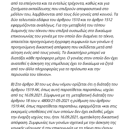
από τα επείγοντα και τα εντελώς τρέχοντα, καθώς και για
ζητήματα
εκπαίδευσης που επιδρούν αποφασιστικά στο
μέλλον του, λαμβάνονται από τους δύο γονείς
από κοινού. Τα
δύο τελευταία εδάφια του άρθρου 1510 και το άρθρο 1512
εφαρμόζονται
αναλόγως. Για την μεταβολή του τόπου
διαμονής του τέκνου που επιδρά ουσιωδώς στο
δικαίωμα
επικοινωνίας του γονέα με τον οποίο δεν διαμένει το τέκνο,
απαιτείται
προηγούμενη έγγραφη συμφωνία των γονέων ή
προηγούμενη δικαστική απόφαση που
εκδίδεται μετά από
αίτηση ενός από τους γονείς. Το δικαστήριο μπορεί να
διατάξει κάθε
πρόσφορο μέτρο. Ο γονέας στον οποίο δεν έχει
ανατεθεί η άσκηση της επιμέλειας έχει το δικαίωμα να ζητά
από τον άλλο πληροφορίες για το πρόσωπο και την
περιουσία του τέκνου».
Β) Στο άρθρο 30 του ως άνω νόμου ορίζεται ότι η διάταξη του
άρθρου 1519 ΑΚ, όπως αυτή παρατίθεται παραπάνω, ισχύει
από τις 16.09.2021. Σύμφωνα με τη μεταβατική διάταξη του
άρθρου 18 του ν. 4800/21-05-2021 η ρύθμιση του άρθρου
1519 ΑΚ, όπως παρατίθεται παραπάνω, εφαρμόζεται «και στις
εκκρεμείς υποθέσεις επί των οποίων δεν έχει εκδοθεί, μέχρι
την έναρξη ισχύος του, ήτοι 16.09.2021, αμετάκλητη δικαστική
απόφαση. Συμφωνίες των γονέων σχετικά με την άσκηση της
γονικής μέριμνας ή την επικοινωνία με το τέκνο που έχουν