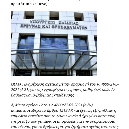
πρωτότυπο κείμενο).
ΘΕΜΑ : Ενημέρωση σχετικά με την εφαρμογή του ν. 4800/21-5-
2021 (Α΄ 81) για τις
εγγραφές/μετεγγραφές μαθητών/τριών Α/
βάθμιας και Β/βάθμιας Εκπαίδευσης
Α) Με το άρθρο 12 του ν. 4800/21-05-2021 (Α΄ 81)
αντικαταστάθηκε το άρθρο 1519 ΑΚ και
έχει ως εξής: «Όταν η
επιμέλεια ασκείται από τον έναν γονέα ή έχει γίνει κατανομή
της μεταξύ
των γονέων, οι αποφάσεις για την ονοματοδοσία
του τέκνου, για το θρήσκευμα, για ζητήματα
υγείας του, εκτός