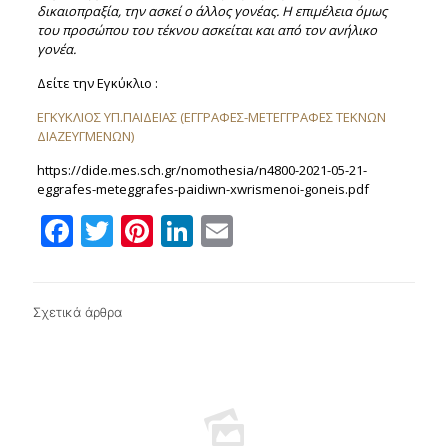
δικαιοπραξία, την ασκεί ο άλλος γονέας. Η
επιμέλεια όμως
του προσώπου του τέκνου ασκείται και από τον ανήλικο
γονέα.
Δείτε την Εγκύκλιο :
ΕΓΚΥΚΛΙΟΣ ΥΠ.ΠΑΙΔΕΙΑΣ (ΕΓΓΡΑΦΕΣ-ΜΕΤΕΓΓΡΑΦΕΣ ΤΕΚΝΩΝ
ΔΙΑΖΕΥΓΜΕΝΩΝ)
https://dide.mes.sch.gr/nomothesia/n4800-2021-05-21-
eggrafes-meteggrafes-paidiwn-xwrismenoi-goneis.pdf
Facebook
Twitter
Pinterest
LinkedIn
Email
Σχετικά άρθρα