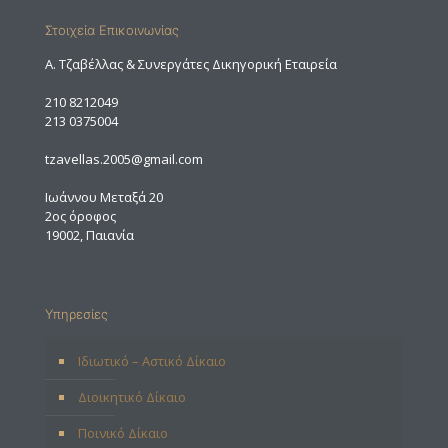
Στοιχεία Επικοινωνίας
A. Τζαβέλλας & Συνεργάτες Δικηγορική Εταιρεία
210 8212049
213 0375004
tzavellas.2005@gmail.com
Ιωάννου Μεταξά 20
2ος όροφος
19002, Παιανία
Υπηρεσίες
Ιδιωτικό – Αστικό Δίκαιο
Διοικητικό Δίκαιο
Ποινικό Δίκαιο