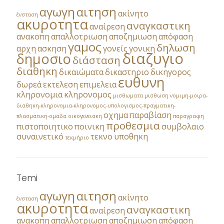
αγωγη
αιτηση
ακίνητο
ένσταση
ακυροτητα
αναγκαστικη
αναίρεση
ανακοπη
απαλλοτριωση
αποζημιωση
απόφαση
γαμος
δηλωση
αρχη
ασκηση
γονείς
γονικη
διαζυγιο
δημοσιο
διάσταση
διαθηκη
δικαιώματα
δικαστηριο
δικηγορος
ευθυνη
δωρεά
εκτελεση
επιμελεια
κληρονομια
κληρονομος
μισθωματα
μισθωση
νομιμη-μοιρα-
διαθηκη-κληρονομια-κληρονομος-υπολογισμος-πραγματικη-
οχημα
παραβίαση
πλασματικη-ομαδα
οικογενειακη
παραγραφη
προθεσμια
πιστοποιητικο
ποινικη
συμβολαιο
συναινετικό
τεκνο
υποθηκη
τεκμήριο
Temi
αγωγη
αιτηση
ακίνητο
ένσταση
ακυροτητα
αναγκαστικη
αναίρεση
ανακοπη
απαλλοτριωση
αποζημιωση
απόφαση