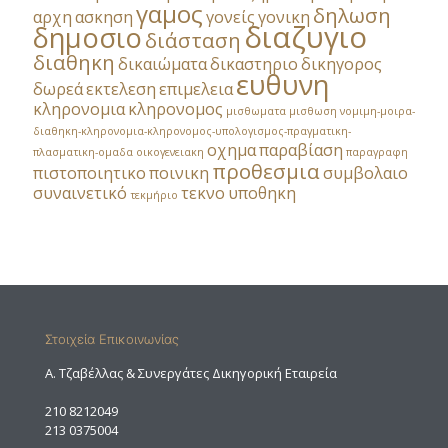
γαμος
δηλωση
αρχη
ασκηση
γονείς
γονικη
διαζυγιο
δημοσιο
διάσταση
διαθηκη
δικαιώματα
δικαστηριο
δικηγορος
ευθυνη
δωρεά
εκτελεση
επιμελεια
κληρονομια
κληρονομος
μισθωματα
μισθωση
νομιμη-μοιρα-
διαθηκη-κληρονομια-κληρονομος-υπολογισμος-πραγματικη-
οχημα
παραβίαση
πλασματικη-ομαδα
οικογενειακη
παραγραφη
προθεσμια
πιστοποιητικο
ποινικη
συμβολαιο
συναινετικό
τεκνο
υποθηκη
τεκμήριο
Στοιχεία Επικοινωνίας
A. Τζαβέλλας & Συνεργάτες Δικηγορική Εταιρεία
210 8212049
213 0375004