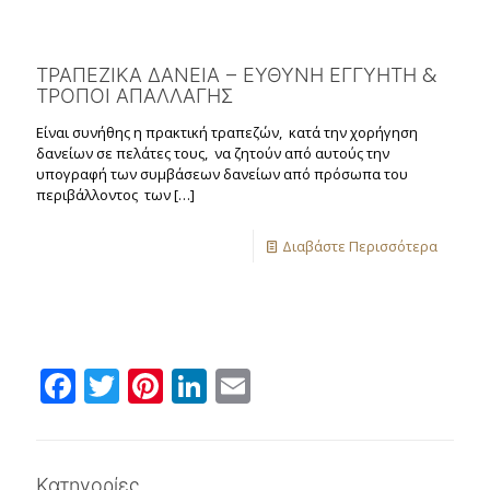
ΤΡΑΠΕΖΙΚΑ ΔΑΝΕΙΑ – ΕΥΘΥΝΗ ΕΓΓΥΗΤΗ &
ΤΡΟΠΟΙ ΑΠΑΛΛΑΓΗΣ
Είναι συνήθης η πρακτική τραπεζών, κατά την χορήγηση
δανείων σε πελάτες τους, να ζητούν από αυτούς την
υπογραφή των συμβάσεων δανείων από πρόσωπα του
περιβάλλοντος των
[…]
Διαβάστε Περισσότερα
Facebook
Twitter
Pinterest
LinkedIn
Email
Κατηγορίες