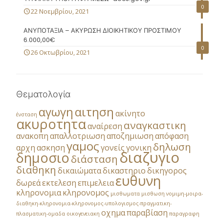
0
22 Νοεμβρίου, 2021
ΑΝΥΠΟΤΑΞΙΑ – ΑΚΥΡΩΣΗ ΔΙΟΙΚΗΤΙΚΟΥ ΠΡΟΣΤΙΜΟΥ
6.000,00€
0
26 Οκτωβρίου, 2021
Θεματολογία
αγωγη
αιτηση
ακίνητο
ένσταση
ακυροτητα
αναγκαστικη
αναίρεση
ανακοπη
απαλλοτριωση
αποζημιωση
απόφαση
γαμος
δηλωση
αρχη
ασκηση
γονείς
γονικη
διαζυγιο
δημοσιο
διάσταση
διαθηκη
δικαιώματα
δικαστηριο
δικηγορος
ευθυνη
δωρεά
εκτελεση
επιμελεια
κληρονομια
κληρονομος
μισθωματα
μισθωση
νομιμη-μοιρα-
διαθηκη-κληρονομια-κληρονομος-υπολογισμος-πραγματικη-
οχημα
παραβίαση
πλασματικη-ομαδα
οικογενειακη
παραγραφη