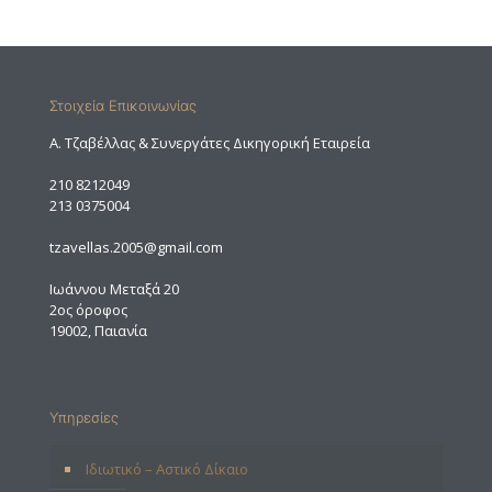
Στοιχεία Επικοινωνίας
A. Τζαβέλλας & Συνεργάτες Δικηγορική Εταιρεία
210 8212049
213 0375004
tzavellas.2005@gmail.com
Ιωάννου Μεταξά 20
2ος όροφος
19002, Παιανία
Υπηρεσίες
Ιδιωτικό – Αστικό Δίκαιο