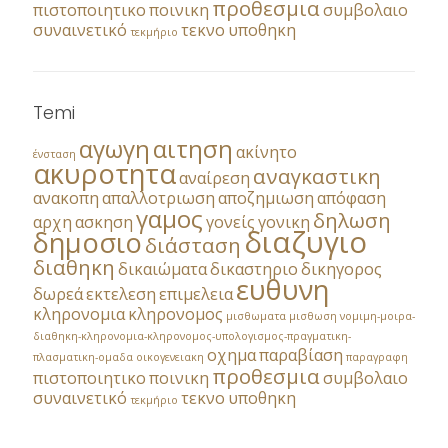
προθεσμια
πιστοποιητικο
ποινικη
συμβολαιο
συναινετικό
τεκνο
υποθηκη
τεκμήριο
Temi
αγωγη
αιτηση
ακίνητο
ένσταση
ακυροτητα
αναγκαστικη
αναίρεση
ανακοπη
απαλλοτριωση
αποζημιωση
απόφαση
γαμος
δηλωση
αρχη
ασκηση
γονείς
γονικη
διαζυγιο
δημοσιο
διάσταση
διαθηκη
δικαιώματα
δικαστηριο
δικηγορος
ευθυνη
δωρεά
εκτελεση
επιμελεια
κληρονομια
κληρονομος
μισθωματα
μισθωση
νομιμη-μοιρα-
διαθηκη-κληρονομια-κληρονομος-υπολογισμος-πραγματικη-
οχημα
παραβίαση
πλασματικη-ομαδα
οικογενειακη
παραγραφη
προθεσμια
πιστοποιητικο
ποινικη
συμβολαιο
συναινετικό
τεκνο
υποθηκη
τεκμήριο