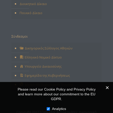
Διοικητικό Δίκαιο
Ποινικό Δίκαιο
Σύνδεσμοι
Δικηγορικός Σύλλογος Αθηνών
Ελληνικό Νομικό Δίκτυο
Υπουργείο Δικαιοσύνης
Εφημερίδα της Κυβερνήσεως
Δίκαιο της Ευρωπαϊκής Ένωσης
Please read our Cookie Policy and Privacy Policy
and learn more about our commitment to the EU
GDPR.
Analytics
Copyright 2017 Τζαβέλλας & Συνεργάτες, Δικηγορική