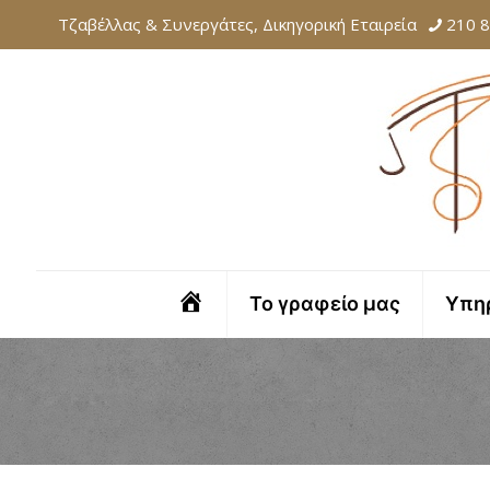
Τζαβέλλας & Συνεργάτες, Δικηγορική Εταιρεία
210 
Αρχική
Το γραφείο μας
Υπη