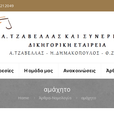
8212049
ρεσίες
Η ομάδα μας
Ανακοινώσεις
Άρ
αμάχητο
Home
Άρθρα-Νομολογία
αμάχητο