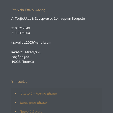
Στοιχεία Επικοινωνίας
A. Τζαβέλλας & Συνεργάτες Δικηγορική Εταιρεία
210 8212049
213 0375004
tzavellas.2005@gmail.com
Ιωάννου Μεταξά 20
2ος όροφος
19002, Παιανία
Υπηρεσίες
Ιδιωτικό – Αστικό Δίκαιο
Διοικητικό Δίκαιο
Ποινικό Δίκαιο