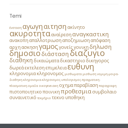
Temi
αγωγη
αιτηση
ακίνητο
ένσταση
ακυροτητα
αναγκαστικη
αναίρεση
ανακοπη
απαλλοτριωση
αποζημιωση
απόφαση
γαμος
δηλωση
αρχη
ασκηση
γονείς
γονικη
διαζυγιο
δημοσιο
διάσταση
διαθηκη
δικαιώματα
δικαστηριο
δικηγορος
ευθυνη
δωρεά
εκτελεση
επιμελεια
κληρονομια
κληρονομος
μισθωματα
μισθωση
νομιμη-μοιρα-
διαθηκη-κληρονομια-κληρονομος-υπολογισμος-πραγματικη-
οχημα
παραβίαση
πλασματικη-ομαδα
οικογενειακη
παραγραφη
προθεσμια
πιστοποιητικο
ποινικη
συμβολαιο
συναινετικό
τεκνο
υποθηκη
τεκμήριο