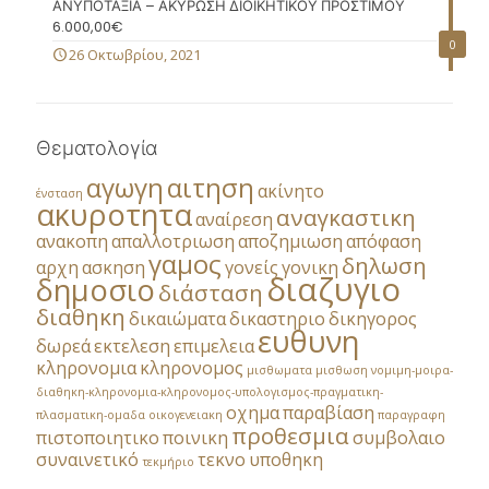
ΑΝΥΠΟΤΑΞΙΑ – ΑΚΥΡΩΣΗ ΔΙΟΙΚΗΤΙΚΟΥ ΠΡΟΣΤΙΜΟΥ
6.000,00€
0
26 Οκτωβρίου, 2021
Θεματολογία
αγωγη
αιτηση
ακίνητο
ένσταση
ακυροτητα
αναγκαστικη
αναίρεση
ανακοπη
απαλλοτριωση
αποζημιωση
απόφαση
γαμος
δηλωση
αρχη
ασκηση
γονείς
γονικη
διαζυγιο
δημοσιο
διάσταση
διαθηκη
δικαιώματα
δικαστηριο
δικηγορος
ευθυνη
δωρεά
εκτελεση
επιμελεια
κληρονομια
κληρονομος
μισθωματα
μισθωση
νομιμη-μοιρα-
διαθηκη-κληρονομια-κληρονομος-υπολογισμος-πραγματικη-
οχημα
παραβίαση
πλασματικη-ομαδα
οικογενειακη
παραγραφη
προθεσμια
πιστοποιητικο
ποινικη
συμβολαιο
συναινετικό
τεκνο
υποθηκη
τεκμήριο