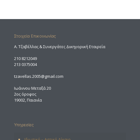
Στοιχεία Επικοινωνίας
A. Τζαβέλλας & Συνεργάτες Δικηγορική Εταιρεία
210 8212049
213 0375004
tzavellas.2005@gmail.com
Ιωάννου Μεταξά 20
2ος όροφος
19002, Παιανία
Υπηρεσίες
Ιδιωτικό – Αστικό Δίκαιο