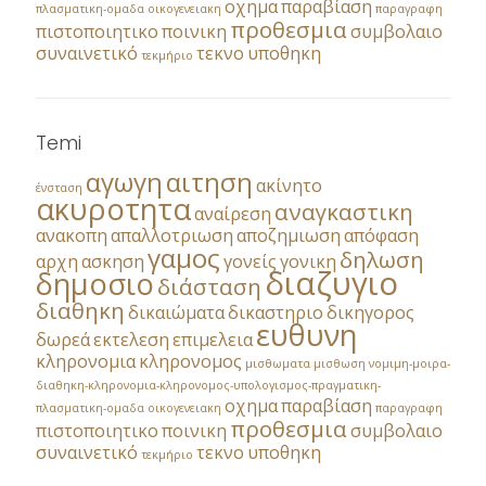
οχημα
παραβίαση
πλασματικη-ομαδα
οικογενειακη
παραγραφη
προθεσμια
πιστοποιητικο
ποινικη
συμβολαιο
συναινετικό
τεκνο
υποθηκη
τεκμήριο
Temi
αγωγη
αιτηση
ακίνητο
ένσταση
ακυροτητα
αναγκαστικη
αναίρεση
ανακοπη
απαλλοτριωση
αποζημιωση
απόφαση
γαμος
δηλωση
αρχη
ασκηση
γονείς
γονικη
διαζυγιο
δημοσιο
διάσταση
διαθηκη
δικαιώματα
δικαστηριο
δικηγορος
ευθυνη
δωρεά
εκτελεση
επιμελεια
κληρονομια
κληρονομος
μισθωματα
μισθωση
νομιμη-μοιρα-
διαθηκη-κληρονομια-κληρονομος-υπολογισμος-πραγματικη-
οχημα
παραβίαση
πλασματικη-ομαδα
οικογενειακη
παραγραφη
προθεσμια
πιστοποιητικο
ποινικη
συμβολαιο
συναινετικό
τεκνο
υποθηκη
τεκμήριο