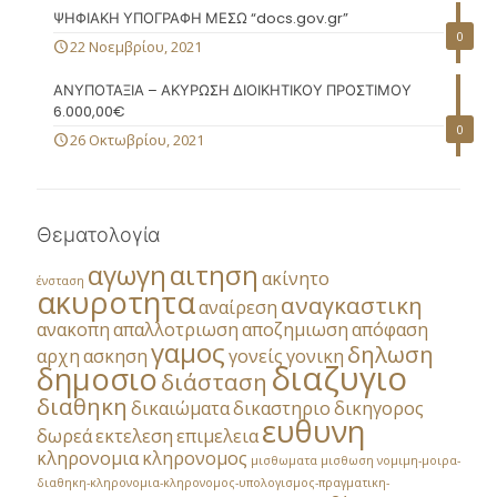
ΨΗΦΙΑΚΗ ΥΠΟΓΡΑΦΗ ΜΕΣΩ “docs.gov.gr”
0
22 Νοεμβρίου, 2021
ΑΝΥΠΟΤΑΞΙΑ – ΑΚΥΡΩΣΗ ΔΙΟΙΚΗΤΙΚΟΥ ΠΡΟΣΤΙΜΟΥ
6.000,00€
0
26 Οκτωβρίου, 2021
Θεματολογία
αγωγη
αιτηση
ακίνητο
ένσταση
ακυροτητα
αναγκαστικη
αναίρεση
ανακοπη
απαλλοτριωση
αποζημιωση
απόφαση
γαμος
δηλωση
αρχη
ασκηση
γονείς
γονικη
διαζυγιο
δημοσιο
διάσταση
διαθηκη
δικαιώματα
δικαστηριο
δικηγορος
ευθυνη
δωρεά
εκτελεση
επιμελεια
κληρονομια
κληρονομος
μισθωματα
μισθωση
νομιμη-μοιρα-
διαθηκη-κληρονομια-κληρονομος-υπολογισμος-πραγματικη-