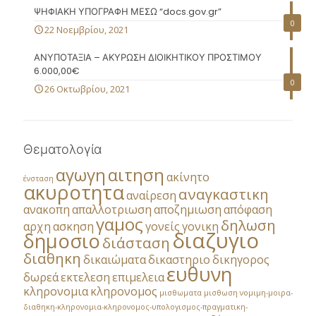
ΨΗΦΙΑΚΗ ΥΠΟΓΡΑΦΗ ΜΕΣΩ “docs.gov.gr”
0
22 Νοεμβρίου, 2021
ΑΝΥΠΟΤΑΞΙΑ – ΑΚΥΡΩΣΗ ΔΙΟΙΚΗΤΙΚΟΥ ΠΡΟΣΤΙΜΟΥ
6.000,00€
0
26 Οκτωβρίου, 2021
Θεματολογία
αγωγη
αιτηση
ακίνητο
ένσταση
ακυροτητα
αναγκαστικη
αναίρεση
ανακοπη
απαλλοτριωση
αποζημιωση
απόφαση
γαμος
δηλωση
αρχη
ασκηση
γονείς
γονικη
διαζυγιο
δημοσιο
διάσταση
διαθηκη
δικαιώματα
δικαστηριο
δικηγορος
ευθυνη
δωρεά
εκτελεση
επιμελεια
κληρονομια
κληρονομος
μισθωματα
μισθωση
νομιμη-μοιρα-
διαθηκη-κληρονομια-κληρονομος-υπολογισμος-πραγματικη-