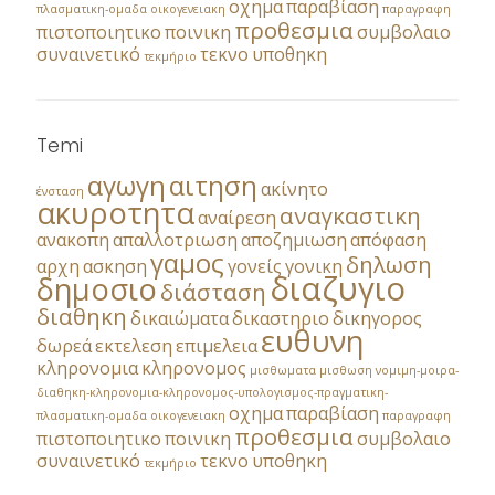
οχημα
παραβίαση
πλασματικη-ομαδα
οικογενειακη
παραγραφη
προθεσμια
πιστοποιητικο
ποινικη
συμβολαιο
συναινετικό
τεκνο
υποθηκη
τεκμήριο
Temi
αγωγη
αιτηση
ακίνητο
ένσταση
ακυροτητα
αναγκαστικη
αναίρεση
ανακοπη
απαλλοτριωση
αποζημιωση
απόφαση
γαμος
δηλωση
αρχη
ασκηση
γονείς
γονικη
διαζυγιο
δημοσιο
διάσταση
διαθηκη
δικαιώματα
δικαστηριο
δικηγορος
ευθυνη
δωρεά
εκτελεση
επιμελεια
κληρονομια
κληρονομος
μισθωματα
μισθωση
νομιμη-μοιρα-
διαθηκη-κληρονομια-κληρονομος-υπολογισμος-πραγματικη-
οχημα
παραβίαση
πλασματικη-ομαδα
οικογενειακη
παραγραφη
προθεσμια
πιστοποιητικο
ποινικη
συμβολαιο
συναινετικό
τεκνο
υποθηκη
τεκμήριο