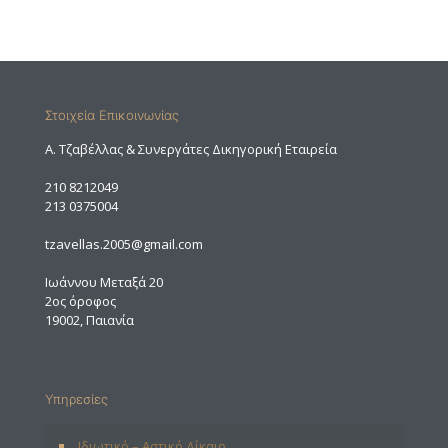
Στοιχεία Επικοινωνίας
A. Τζαβέλλας & Συνεργάτες Δικηγορική Εταιρεία
210 8212049
213 0375004
tzavellas.2005@gmail.com
Ιωάννου Μεταξά 20
2ος όροφος
19002, Παιανία
Υπηρεσίες
Ιδιωτικό – Αστικό Δίκαιο