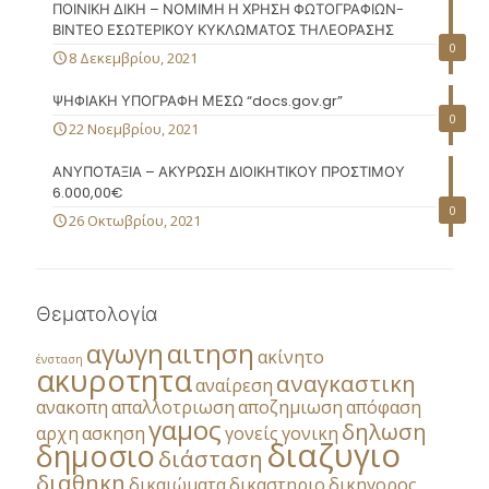
ΠΟΙΝΙΚΗ ΔΙΚΗ – ΝΟΜΙΜΗ Η ΧΡΗΣΗ ΦΩΤΟΓΡΑΦΙΩΝ-
ΒΙΝΤΕΟ ΕΣΩΤΕΡΙΚΟΥ ΚΥΚΛΩΜΑΤΟΣ ΤΗΛΕΟΡΑΣΗΣ
0
8 Δεκεμβρίου, 2021
ΨΗΦΙΑΚΗ ΥΠΟΓΡΑΦΗ ΜΕΣΩ “docs.gov.gr”
0
22 Νοεμβρίου, 2021
ΑΝΥΠΟΤΑΞΙΑ – ΑΚΥΡΩΣΗ ΔΙΟΙΚΗΤΙΚΟΥ ΠΡΟΣΤΙΜΟΥ
6.000,00€
0
26 Οκτωβρίου, 2021
Θεματολογία
αγωγη
αιτηση
ακίνητο
ένσταση
ακυροτητα
αναγκαστικη
αναίρεση
ανακοπη
απαλλοτριωση
αποζημιωση
απόφαση
γαμος
δηλωση
αρχη
ασκηση
γονείς
γονικη
διαζυγιο
δημοσιο
διάσταση
διαθηκη
δικαιώματα
δικαστηριο
δικηγορος