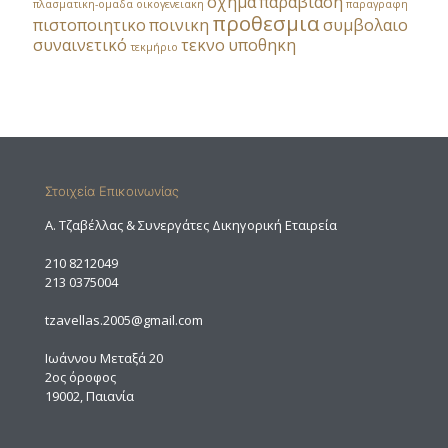
οχημα
παραβίαση
πλασματικη-ομαδα
οικογενειακη
παραγραφη
προθεσμια
πιστοποιητικο
ποινικη
συμβολαιο
συναινετικό
τεκνο
υποθηκη
τεκμήριο
Στοιχεία Επικοινωνίας
A. Τζαβέλλας & Συνεργάτες Δικηγορική Εταιρεία
210 8212049
213 0375004
tzavellas.2005@gmail.com
Ιωάννου Μεταξά 20
2ος όροφος
19002, Παιανία