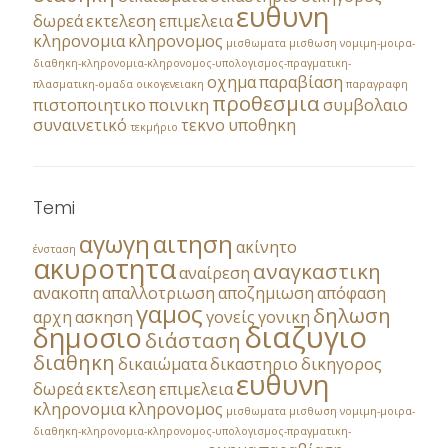
ευθυνη
δωρεά
εκτελεση
επιμελεια
κληρονομια
κληρονομος
μισθωματα
μισθωση
νομιμη-μοιρα-
διαθηκη-κληρονομια-κληρονομος-υπολογισμος-πραγματικη-
οχημα
παραβίαση
πλασματικη-ομαδα
οικογενειακη
παραγραφη
προθεσμια
πιστοποιητικο
ποινικη
συμβολαιο
συναινετικό
τεκνο
υποθηκη
τεκμήριο
Temi
αγωγη
αιτηση
ακίνητο
ένσταση
ακυροτητα
αναγκαστικη
αναίρεση
ανακοπη
απαλλοτριωση
αποζημιωση
απόφαση
γαμος
δηλωση
αρχη
ασκηση
γονείς
γονικη
διαζυγιο
δημοσιο
διάσταση
διαθηκη
δικαιώματα
δικαστηριο
δικηγορος
ευθυνη
δωρεά
εκτελεση
επιμελεια
κληρονομια
κληρονομος
μισθωματα
μισθωση
νομιμη-μοιρα-
διαθηκη-κληρονομια-κληρονομος-υπολογισμος-πραγματικη-