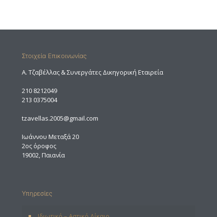
Στοιχεία Επικοινωνίας
A. Τζαβέλλας & Συνεργάτες Δικηγορική Εταιρεία
210 8212049
213 0375004
tzavellas.2005@gmail.com
Ιωάννου Μεταξά 20
2ος όροφος
19002, Παιανία
Υπηρεσίες
Ιδιωτικό – Αστικό Δίκαιο