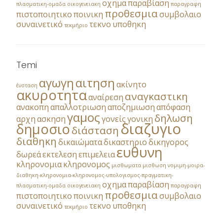
οχημα
παραβίαση
πλασματικη-ομαδα
οικογενειακη
παραγραφη
προθεσμια
πιστοποιητικο
ποινικη
συμβολαιο
συναινετικό
τεκνο
υποθηκη
τεκμήριο
Temi
αγωγη
αιτηση
ακίνητο
ένσταση
ακυροτητα
αναγκαστικη
αναίρεση
ανακοπη
απαλλοτριωση
αποζημιωση
απόφαση
γαμος
δηλωση
αρχη
ασκηση
γονείς
γονικη
διαζυγιο
δημοσιο
διάσταση
διαθηκη
δικαιώματα
δικαστηριο
δικηγορος
ευθυνη
δωρεά
εκτελεση
επιμελεια
κληρονομια
κληρονομος
μισθωματα
μισθωση
νομιμη-μοιρα-
διαθηκη-κληρονομια-κληρονομος-υπολογισμος-πραγματικη-
οχημα
παραβίαση
πλασματικη-ομαδα
οικογενειακη
παραγραφη
προθεσμια
πιστοποιητικο
ποινικη
συμβολαιο
συναινετικό
τεκνο
υποθηκη
τεκμήριο