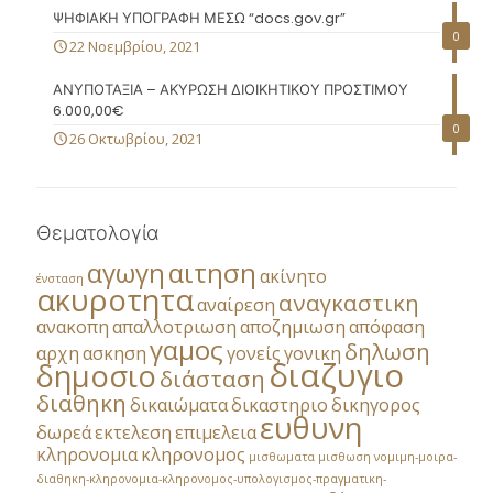
ΨΗΦΙΑΚΗ ΥΠΟΓΡΑΦΗ ΜΕΣΩ “docs.gov.gr”
0
22 Νοεμβρίου, 2021
ΑΝΥΠΟΤΑΞΙΑ – ΑΚΥΡΩΣΗ ΔΙΟΙΚΗΤΙΚΟΥ ΠΡΟΣΤΙΜΟΥ
6.000,00€
0
26 Οκτωβρίου, 2021
Θεματολογία
αγωγη
αιτηση
ακίνητο
ένσταση
ακυροτητα
αναγκαστικη
αναίρεση
ανακοπη
απαλλοτριωση
αποζημιωση
απόφαση
γαμος
δηλωση
αρχη
ασκηση
γονείς
γονικη
διαζυγιο
δημοσιο
διάσταση
διαθηκη
δικαιώματα
δικαστηριο
δικηγορος
ευθυνη
δωρεά
εκτελεση
επιμελεια
κληρονομια
κληρονομος
μισθωματα
μισθωση
νομιμη-μοιρα-
διαθηκη-κληρονομια-κληρονομος-υπολογισμος-πραγματικη-