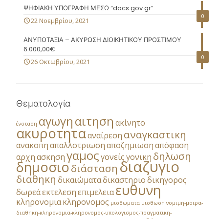
ΨΗΦΙΑΚΗ ΥΠΟΓΡΑΦΗ ΜΕΣΩ “docs.gov.gr”
0
22 Νοεμβρίου, 2021
ΑΝΥΠΟΤΑΞΙΑ – ΑΚΥΡΩΣΗ ΔΙΟΙΚΗΤΙΚΟΥ ΠΡΟΣΤΙΜΟΥ
6.000,00€
0
26 Οκτωβρίου, 2021
Θεματολογία
αγωγη
αιτηση
ακίνητο
ένσταση
ακυροτητα
αναγκαστικη
αναίρεση
ανακοπη
απαλλοτριωση
αποζημιωση
απόφαση
γαμος
δηλωση
αρχη
ασκηση
γονείς
γονικη
διαζυγιο
δημοσιο
διάσταση
διαθηκη
δικαιώματα
δικαστηριο
δικηγορος
ευθυνη
δωρεά
εκτελεση
επιμελεια
κληρονομια
κληρονομος
μισθωματα
μισθωση
νομιμη-μοιρα-
διαθηκη-κληρονομια-κληρονομος-υπολογισμος-πραγματικη-