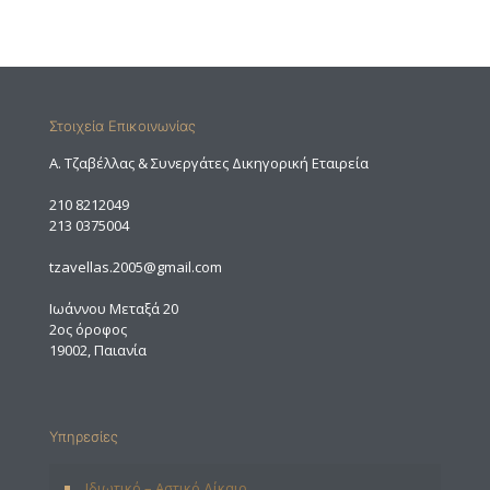
Στοιχεία Επικοινωνίας
A. Τζαβέλλας & Συνεργάτες Δικηγορική Εταιρεία
210 8212049
213 0375004
tzavellas.2005@gmail.com
Ιωάννου Μεταξά 20
2ος όροφος
19002, Παιανία
Υπηρεσίες
Ιδιωτικό – Αστικό Δίκαιο