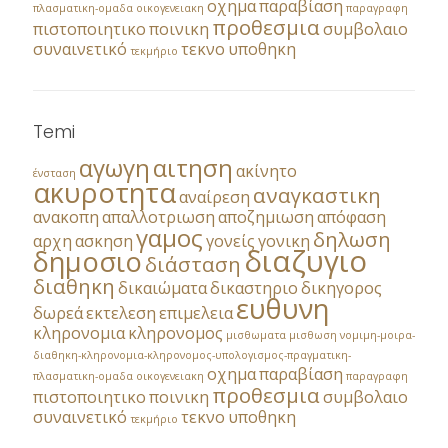
οχημα
παραβίαση
πλασματικη-ομαδα
οικογενειακη
παραγραφη
προθεσμια
πιστοποιητικο
ποινικη
συμβολαιο
συναινετικό
τεκνο
υποθηκη
τεκμήριο
Temi
αγωγη
αιτηση
ακίνητο
ένσταση
ακυροτητα
αναγκαστικη
αναίρεση
ανακοπη
απαλλοτριωση
αποζημιωση
απόφαση
γαμος
δηλωση
αρχη
ασκηση
γονείς
γονικη
διαζυγιο
δημοσιο
διάσταση
διαθηκη
δικαιώματα
δικαστηριο
δικηγορος
ευθυνη
δωρεά
εκτελεση
επιμελεια
κληρονομια
κληρονομος
μισθωματα
μισθωση
νομιμη-μοιρα-
διαθηκη-κληρονομια-κληρονομος-υπολογισμος-πραγματικη-
οχημα
παραβίαση
πλασματικη-ομαδα
οικογενειακη
παραγραφη
προθεσμια
πιστοποιητικο
ποινικη
συμβολαιο
συναινετικό
τεκνο
υποθηκη
τεκμήριο