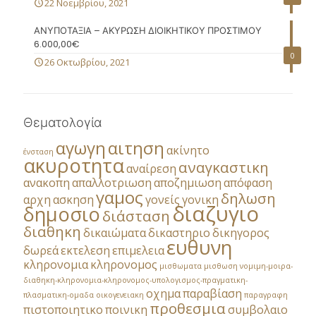
22 Νοεμβρίου, 2021
ΑΝΥΠΟΤΑΞΙΑ – ΑΚΥΡΩΣΗ ΔΙΟΙΚΗΤΙΚΟΥ ΠΡΟΣΤΙΜΟΥ
6.000,00€
0
26 Οκτωβρίου, 2021
Θεματολογία
αγωγη
αιτηση
ακίνητο
ένσταση
ακυροτητα
αναγκαστικη
αναίρεση
ανακοπη
απαλλοτριωση
αποζημιωση
απόφαση
γαμος
δηλωση
αρχη
ασκηση
γονείς
γονικη
διαζυγιο
δημοσιο
διάσταση
διαθηκη
δικαιώματα
δικαστηριο
δικηγορος
ευθυνη
δωρεά
εκτελεση
επιμελεια
κληρονομια
κληρονομος
μισθωματα
μισθωση
νομιμη-μοιρα-
διαθηκη-κληρονομια-κληρονομος-υπολογισμος-πραγματικη-
οχημα
παραβίαση
πλασματικη-ομαδα
οικογενειακη
παραγραφη
προθεσμια
πιστοποιητικο
ποινικη
συμβολαιο