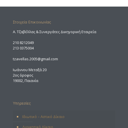
Στοιχεία Επικοινωνίας
A. Τζαβέλλας & Συνεργάτες Δικηγορική Εταιρεία
210 8212049
213 0375004
tzavellas.2005@gmail.com
Ιωάννου Μεταξά 20
2ος όροφος
19002, Παιανία
Υπηρεσίες
Ιδιωτικό – Αστικό Δίκαιο
Διοικητικό Δίκαιο