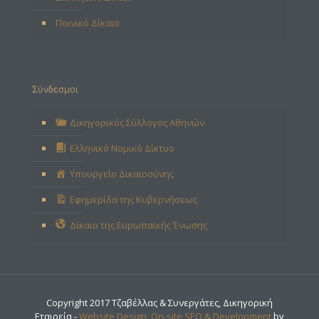
Ποινικό Δίκαιο
Σύνδεσμοι
Δικηγορικός Σύλλογος Αθηνών
Ελληνικό Νομικό Δίκτυο
Υπουργείο Δικαιοσύνης
Εφημερίδα της Κυβερνήσεως
Δίκαιο της Ευρωπαϊκής Ένωσης
Copyright 2017 Τζαβέλλας & Συνεργάτες, Δικηγορική
Εταιρεία -
Website Design, On-site SEO & Development
by