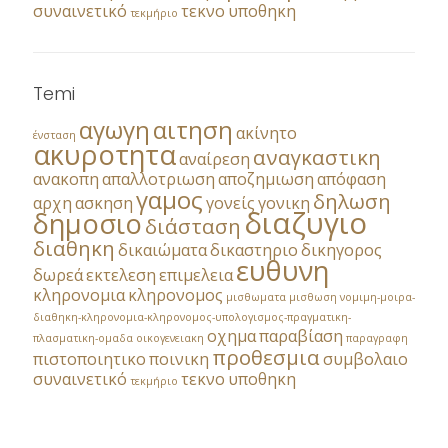
συναινετικό
τεκνο
υποθηκη
τεκμήριο
Temi
αγωγη
αιτηση
ακίνητο
ένσταση
ακυροτητα
αναγκαστικη
αναίρεση
ανακοπη
απαλλοτριωση
αποζημιωση
απόφαση
γαμος
δηλωση
αρχη
ασκηση
γονείς
γονικη
διαζυγιο
δημοσιο
διάσταση
διαθηκη
δικαιώματα
δικαστηριο
δικηγορος
ευθυνη
δωρεά
εκτελεση
επιμελεια
κληρονομια
κληρονομος
μισθωματα
μισθωση
νομιμη-μοιρα-
διαθηκη-κληρονομια-κληρονομος-υπολογισμος-πραγματικη-
οχημα
παραβίαση
πλασματικη-ομαδα
οικογενειακη
παραγραφη
προθεσμια
πιστοποιητικο
ποινικη
συμβολαιο
συναινετικό
τεκνο
υποθηκη
τεκμήριο