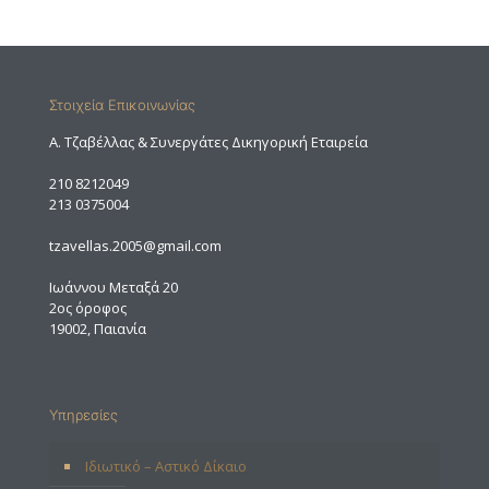
Στοιχεία Επικοινωνίας
A. Τζαβέλλας & Συνεργάτες Δικηγορική Εταιρεία
210 8212049
213 0375004
tzavellas.2005@gmail.com
Ιωάννου Μεταξά 20
2ος όροφος
19002, Παιανία
Υπηρεσίες
Ιδιωτικό – Αστικό Δίκαιο