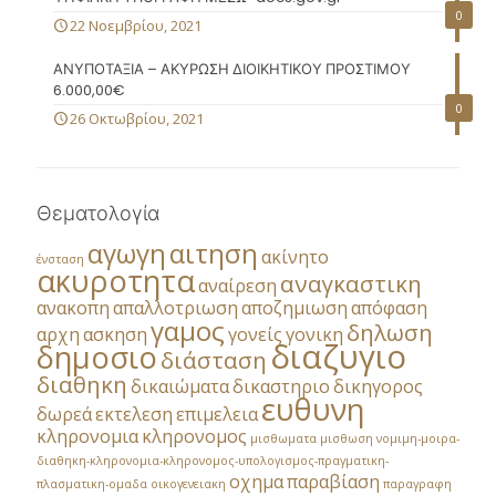
0
22 Νοεμβρίου, 2021
ΑΝΥΠΟΤΑΞΙΑ – ΑΚΥΡΩΣΗ ΔΙΟΙΚΗΤΙΚΟΥ ΠΡΟΣΤΙΜΟΥ
6.000,00€
0
26 Οκτωβρίου, 2021
Θεματολογία
αγωγη
αιτηση
ακίνητο
ένσταση
ακυροτητα
αναγκαστικη
αναίρεση
ανακοπη
απαλλοτριωση
αποζημιωση
απόφαση
γαμος
δηλωση
αρχη
ασκηση
γονείς
γονικη
διαζυγιο
δημοσιο
διάσταση
διαθηκη
δικαιώματα
δικαστηριο
δικηγορος
ευθυνη
δωρεά
εκτελεση
επιμελεια
κληρονομια
κληρονομος
μισθωματα
μισθωση
νομιμη-μοιρα-
διαθηκη-κληρονομια-κληρονομος-υπολογισμος-πραγματικη-
οχημα
παραβίαση
πλασματικη-ομαδα
οικογενειακη
παραγραφη