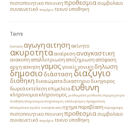
προθεσμια
πιστοποιητικο
ποινικη
συμβολαιο
συναινετικό
τεκνο
υποθηκη
τεκμήριο
Temi
αγωγη
αιτηση
ακίνητο
ένσταση
ακυροτητα
αναγκαστικη
αναίρεση
ανακοπη
απαλλοτριωση
αποζημιωση
απόφαση
γαμος
δηλωση
αρχη
ασκηση
γονείς
γονικη
διαζυγιο
δημοσιο
διάσταση
διαθηκη
δικαιώματα
δικαστηριο
δικηγορος
ευθυνη
δωρεά
εκτελεση
επιμελεια
κληρονομια
κληρονομος
μισθωματα
μισθωση
νομιμη-μοιρα-
διαθηκη-κληρονομια-κληρονομος-υπολογισμος-πραγματικη-
οχημα
παραβίαση
πλασματικη-ομαδα
οικογενειακη
παραγραφη
προθεσμια
πιστοποιητικο
ποινικη
συμβολαιο
συναινετικό
τεκνο
υποθηκη
τεκμήριο