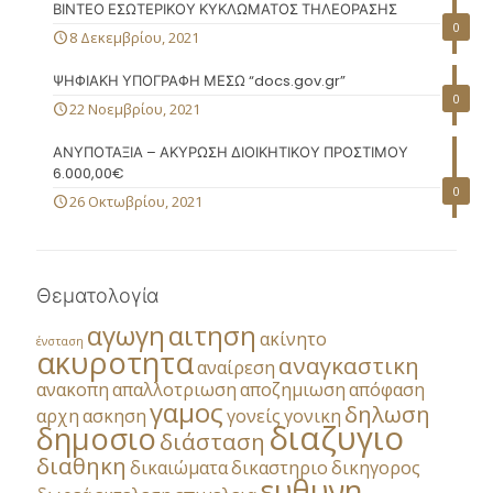
ΒΙΝΤΕΟ ΕΣΩΤΕΡΙΚΟΥ ΚΥΚΛΩΜΑΤΟΣ ΤΗΛΕΟΡΑΣΗΣ
0
8 Δεκεμβρίου, 2021
ΨΗΦΙΑΚΗ ΥΠΟΓΡΑΦΗ ΜΕΣΩ “docs.gov.gr”
0
22 Νοεμβρίου, 2021
ΑΝΥΠΟΤΑΞΙΑ – ΑΚΥΡΩΣΗ ΔΙΟΙΚΗΤΙΚΟΥ ΠΡΟΣΤΙΜΟΥ
6.000,00€
0
26 Οκτωβρίου, 2021
Θεματολογία
αγωγη
αιτηση
ακίνητο
ένσταση
ακυροτητα
αναγκαστικη
αναίρεση
ανακοπη
απαλλοτριωση
αποζημιωση
απόφαση
γαμος
δηλωση
αρχη
ασκηση
γονείς
γονικη
διαζυγιο
δημοσιο
διάσταση
διαθηκη
δικαιώματα
δικαστηριο
δικηγορος
ευθυνη