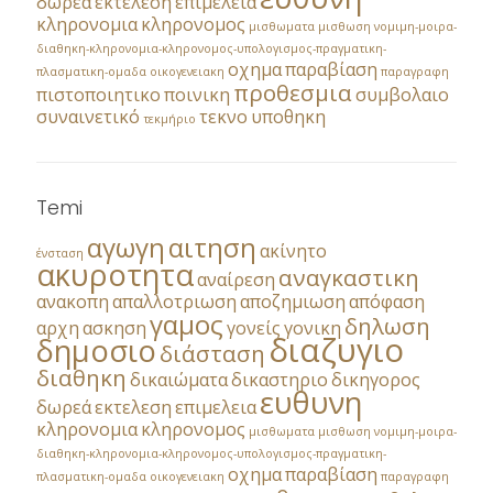
δωρεά
εκτελεση
επιμελεια
κληρονομια
κληρονομος
μισθωματα
μισθωση
νομιμη-μοιρα-
διαθηκη-κληρονομια-κληρονομος-υπολογισμος-πραγματικη-
οχημα
παραβίαση
πλασματικη-ομαδα
οικογενειακη
παραγραφη
προθεσμια
πιστοποιητικο
ποινικη
συμβολαιο
συναινετικό
τεκνο
υποθηκη
τεκμήριο
Temi
αγωγη
αιτηση
ακίνητο
ένσταση
ακυροτητα
αναγκαστικη
αναίρεση
ανακοπη
απαλλοτριωση
αποζημιωση
απόφαση
γαμος
δηλωση
αρχη
ασκηση
γονείς
γονικη
διαζυγιο
δημοσιο
διάσταση
διαθηκη
δικαιώματα
δικαστηριο
δικηγορος
ευθυνη
δωρεά
εκτελεση
επιμελεια
κληρονομια
κληρονομος
μισθωματα
μισθωση
νομιμη-μοιρα-
διαθηκη-κληρονομια-κληρονομος-υπολογισμος-πραγματικη-
οχημα
παραβίαση
πλασματικη-ομαδα
οικογενειακη
παραγραφη