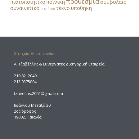
προθεσμια
πιστοποιητικο
ποινικη
συμβολαιο
συναινετικό
τεκνο
υποθηκη
τεκμήριο
Στοιχεία Επικοινωνίας
A. Τζαβέλλας & Συνεργάτες Δικηγορική Εταιρεία
210 8212049
213 0375004
tzavellas.2005@gmail.com
Ιωάννου Μεταξά 20
2ος όροφος
19002, Παιανία