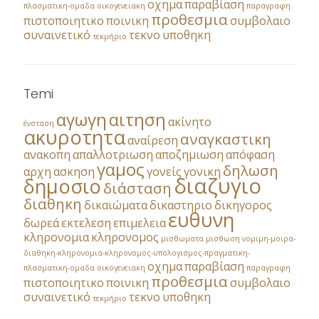
οχημα
παραβίαση
πλασματικη-ομαδα
οικογενειακη
παραγραφη
προθεσμια
πιστοποιητικο
ποινικη
συμβολαιο
συναινετικό
τεκνο
υποθηκη
τεκμήριο
Temi
αγωγη
αιτηση
ακίνητο
ένσταση
ακυροτητα
αναγκαστικη
αναίρεση
ανακοπη
απαλλοτριωση
αποζημιωση
απόφαση
γαμος
δηλωση
αρχη
ασκηση
γονείς
γονικη
διαζυγιο
δημοσιο
διάσταση
διαθηκη
δικαιώματα
δικαστηριο
δικηγορος
ευθυνη
δωρεά
εκτελεση
επιμελεια
κληρονομια
κληρονομος
μισθωματα
μισθωση
νομιμη-μοιρα-
διαθηκη-κληρονομια-κληρονομος-υπολογισμος-πραγματικη-
οχημα
παραβίαση
πλασματικη-ομαδα
οικογενειακη
παραγραφη
προθεσμια
πιστοποιητικο
ποινικη
συμβολαιο
συναινετικό
τεκνο
υποθηκη
τεκμήριο