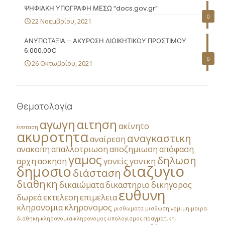
ΨΗΦΙΑΚΗ ΥΠΟΓΡΑΦΗ ΜΕΣΩ “docs.gov.gr”
0
22 Νοεμβρίου, 2021
ΑΝΥΠΟΤΑΞΙΑ – ΑΚΥΡΩΣΗ ΔΙΟΙΚΗΤΙΚΟΥ ΠΡΟΣΤΙΜΟΥ
6.000,00€
0
26 Οκτωβρίου, 2021
Θεματολογία
αγωγη
αιτηση
ακίνητο
ένσταση
ακυροτητα
αναγκαστικη
αναίρεση
ανακοπη
απαλλοτριωση
αποζημιωση
απόφαση
γαμος
δηλωση
αρχη
ασκηση
γονείς
γονικη
διαζυγιο
δημοσιο
διάσταση
διαθηκη
δικαιώματα
δικαστηριο
δικηγορος
ευθυνη
δωρεά
εκτελεση
επιμελεια
κληρονομια
κληρονομος
μισθωματα
μισθωση
νομιμη-μοιρα-
διαθηκη-κληρονομια-κληρονομος-υπολογισμος-πραγματικη-