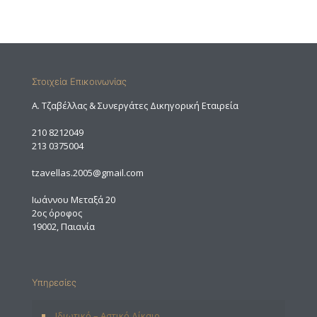
Στοιχεία Επικοινωνίας
A. Τζαβέλλας & Συνεργάτες Δικηγορική Εταιρεία
210 8212049
213 0375004
tzavellas.2005@gmail.com
Ιωάννου Μεταξά 20
2ος όροφος
19002, Παιανία
Υπηρεσίες
Ιδιωτικό – Αστικό Δίκαιο