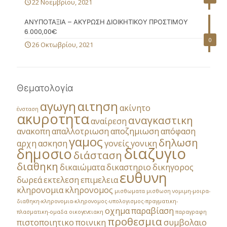
22 Νοεμβρίου, 2021
ΑΝΥΠΟΤΑΞΙΑ – ΑΚΥΡΩΣΗ ΔΙΟΙΚΗΤΙΚΟΥ ΠΡΟΣΤΙΜΟΥ
6.000,00€
0
26 Οκτωβρίου, 2021
Θεματολογία
αγωγη
αιτηση
ακίνητο
ένσταση
ακυροτητα
αναγκαστικη
αναίρεση
ανακοπη
απαλλοτριωση
αποζημιωση
απόφαση
γαμος
δηλωση
αρχη
ασκηση
γονείς
γονικη
διαζυγιο
δημοσιο
διάσταση
διαθηκη
δικαιώματα
δικαστηριο
δικηγορος
ευθυνη
δωρεά
εκτελεση
επιμελεια
κληρονομια
κληρονομος
μισθωματα
μισθωση
νομιμη-μοιρα-
διαθηκη-κληρονομια-κληρονομος-υπολογισμος-πραγματικη-
οχημα
παραβίαση
πλασματικη-ομαδα
οικογενειακη
παραγραφη
προθεσμια
πιστοποιητικο
ποινικη
συμβολαιο