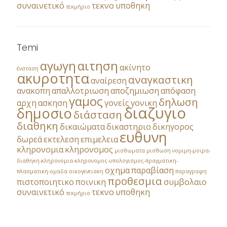
συναινετικό
τεκνο
υποθηκη
τεκμήριο
Temi
αγωγη
αιτηση
ακίνητο
ένσταση
ακυροτητα
αναγκαστικη
αναίρεση
ανακοπη
απαλλοτριωση
αποζημιωση
απόφαση
γαμος
δηλωση
αρχη
ασκηση
γονείς
γονικη
διαζυγιο
δημοσιο
διάσταση
διαθηκη
δικαιώματα
δικαστηριο
δικηγορος
ευθυνη
δωρεά
εκτελεση
επιμελεια
κληρονομια
κληρονομος
μισθωματα
μισθωση
νομιμη-μοιρα-
διαθηκη-κληρονομια-κληρονομος-υπολογισμος-πραγματικη-
οχημα
παραβίαση
πλασματικη-ομαδα
οικογενειακη
παραγραφη
προθεσμια
πιστοποιητικο
ποινικη
συμβολαιο
συναινετικό
τεκνο
υποθηκη
τεκμήριο