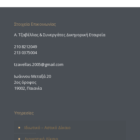
Στοιχεία Επικοινωνίας
A. Τζαβέλλας & Συνεργάτες Δικηγορική Εταιρεία
210 8212049
213 0375004
tzavellas.2005@gmail.com
Ιωάννου Μεταξά 20
2ος όροφος
19002, Παιανία
Υπηρεσίες
Ιδιωτικό – Αστικό Δίκαιο
Διοικητικό Δίκαιο