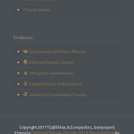
Ποινικό Δίκαιο
Σύνδεσμοι
Δικηγορικός Σύλλογος Αθηνών
Ελληνικό Νομικό Δίκτυο
Υπουργείο Δικαιοσύνης
Εφημερίδα της Κυβερνήσεως
Δίκαιο της Ευρωπαϊκής Ένωσης
Copyright 2017 Τζαβέλλας & Συνεργάτες, Δικηγορική
Εταιρεία -
Website Design, On-site SEO & Development
by