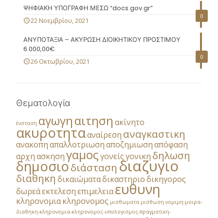
ΨΗΦΙΑΚΗ ΥΠΟΓΡΑΦΗ ΜΕΣΩ “docs.gov.gr”
0
22 Νοεμβρίου, 2021
ΑΝΥΠΟΤΑΞΙΑ – ΑΚΥΡΩΣΗ ΔΙΟΙΚΗΤΙΚΟΥ ΠΡΟΣΤΙΜΟΥ
6.000,00€
0
26 Οκτωβρίου, 2021
Θεματολογία
αγωγη
αιτηση
ακίνητο
ένσταση
ακυροτητα
αναγκαστικη
αναίρεση
ανακοπη
απαλλοτριωση
αποζημιωση
απόφαση
γαμος
δηλωση
αρχη
ασκηση
γονείς
γονικη
διαζυγιο
δημοσιο
διάσταση
διαθηκη
δικαιώματα
δικαστηριο
δικηγορος
ευθυνη
δωρεά
εκτελεση
επιμελεια
κληρονομια
κληρονομος
μισθωματα
μισθωση
νομιμη-μοιρα-
διαθηκη-κληρονομια-κληρονομος-υπολογισμος-πραγματικη-