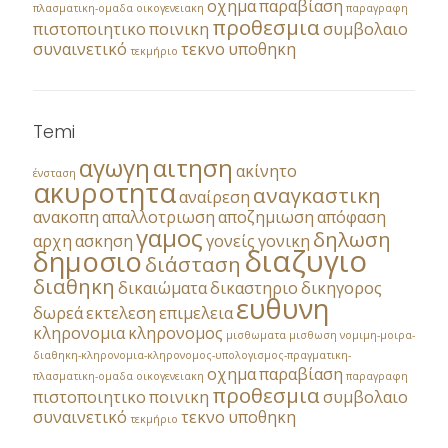
οχημα
παραβίαση
πλασματικη-ομαδα
οικογενειακη
παραγραφη
προθεσμια
πιστοποιητικο
ποινικη
συμβολαιο
συναινετικό
τεκνο
υποθηκη
τεκμήριο
Temi
αγωγη
αιτηση
ακίνητο
ένσταση
ακυροτητα
αναγκαστικη
αναίρεση
ανακοπη
απαλλοτριωση
αποζημιωση
απόφαση
γαμος
δηλωση
αρχη
ασκηση
γονείς
γονικη
διαζυγιο
δημοσιο
διάσταση
διαθηκη
δικαιώματα
δικαστηριο
δικηγορος
ευθυνη
δωρεά
εκτελεση
επιμελεια
κληρονομια
κληρονομος
μισθωματα
μισθωση
νομιμη-μοιρα-
διαθηκη-κληρονομια-κληρονομος-υπολογισμος-πραγματικη-
οχημα
παραβίαση
πλασματικη-ομαδα
οικογενειακη
παραγραφη
προθεσμια
πιστοποιητικο
ποινικη
συμβολαιο
συναινετικό
τεκνο
υποθηκη
τεκμήριο