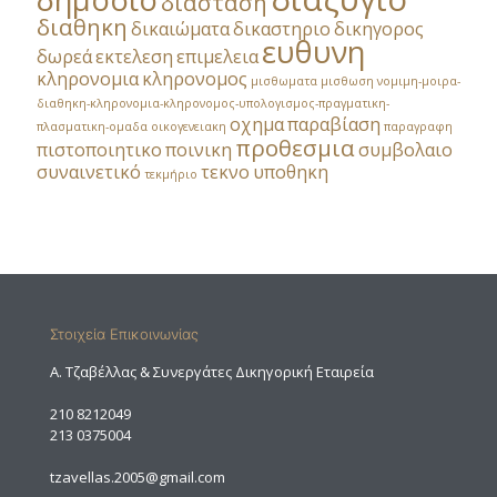
διάσταση
διαθηκη
δικαιώματα
δικαστηριο
δικηγορος
ευθυνη
δωρεά
εκτελεση
επιμελεια
κληρονομια
κληρονομος
μισθωματα
μισθωση
νομιμη-μοιρα-
διαθηκη-κληρονομια-κληρονομος-υπολογισμος-πραγματικη-
οχημα
παραβίαση
πλασματικη-ομαδα
οικογενειακη
παραγραφη
προθεσμια
πιστοποιητικο
ποινικη
συμβολαιο
συναινετικό
τεκνο
υποθηκη
τεκμήριο
Στοιχεία Επικοινωνίας
A. Τζαβέλλας & Συνεργάτες Δικηγορική Εταιρεία
210 8212049
213 0375004
tzavellas.2005@gmail.com