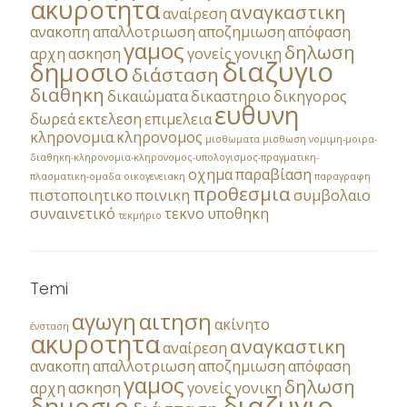
ακυροτητα
αναγκαστικη
αναίρεση
ανακοπη
απαλλοτριωση
αποζημιωση
απόφαση
γαμος
δηλωση
αρχη
ασκηση
γονείς
γονικη
διαζυγιο
δημοσιο
διάσταση
διαθηκη
δικαιώματα
δικαστηριο
δικηγορος
ευθυνη
δωρεά
εκτελεση
επιμελεια
κληρονομια
κληρονομος
μισθωματα
μισθωση
νομιμη-μοιρα-
διαθηκη-κληρονομια-κληρονομος-υπολογισμος-πραγματικη-
οχημα
παραβίαση
πλασματικη-ομαδα
οικογενειακη
παραγραφη
προθεσμια
πιστοποιητικο
ποινικη
συμβολαιο
συναινετικό
τεκνο
υποθηκη
τεκμήριο
Temi
αγωγη
αιτηση
ακίνητο
ένσταση
ακυροτητα
αναγκαστικη
αναίρεση
ανακοπη
απαλλοτριωση
αποζημιωση
απόφαση
γαμος
δηλωση
αρχη
ασκηση
γονείς
γονικη
διαζυγιο
δημοσιο