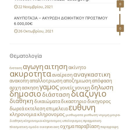
0
22 Νοεμβρίου, 2021
ΑΝΥΠΟΤΑΞΙΑ – ΑΚΥΡΩΣΗ ΔΙΟΙΚΗΤΙΚΟΥ ΠΡΟΣΤΙΜΟΥ
6.000,00€
0
26 Οκτωβρίου, 2021
Θεματολογία
αγωγη
αιτηση
ακίνητο
ένσταση
ακυροτητα
αναγκαστικη
αναίρεση
ανακοπη
απαλλοτριωση
αποζημιωση
απόφαση
γαμος
δηλωση
αρχη
ασκηση
γονείς
γονικη
διαζυγιο
δημοσιο
διάσταση
διαθηκη
δικαιώματα
δικαστηριο
δικηγορος
ευθυνη
δωρεά
εκτελεση
επιμελεια
κληρονομια
κληρονομος
μισθωματα
μισθωση
νομιμη-μοιρα-
διαθηκη-κληρονομια-κληρονομος-υπολογισμος-πραγματικη-
οχημα
παραβίαση
πλασματικη-ομαδα
οικογενειακη
παραγραφη