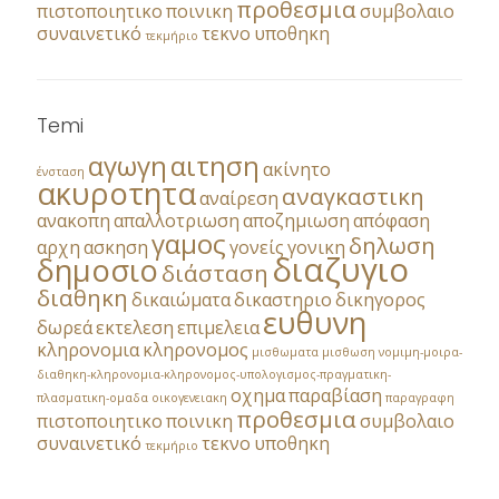
προθεσμια
πιστοποιητικο
ποινικη
συμβολαιο
συναινετικό
τεκνο
υποθηκη
τεκμήριο
Temi
αγωγη
αιτηση
ακίνητο
ένσταση
ακυροτητα
αναγκαστικη
αναίρεση
ανακοπη
απαλλοτριωση
αποζημιωση
απόφαση
γαμος
δηλωση
αρχη
ασκηση
γονείς
γονικη
διαζυγιο
δημοσιο
διάσταση
διαθηκη
δικαιώματα
δικαστηριο
δικηγορος
ευθυνη
δωρεά
εκτελεση
επιμελεια
κληρονομια
κληρονομος
μισθωματα
μισθωση
νομιμη-μοιρα-
διαθηκη-κληρονομια-κληρονομος-υπολογισμος-πραγματικη-
οχημα
παραβίαση
πλασματικη-ομαδα
οικογενειακη
παραγραφη
προθεσμια
πιστοποιητικο
ποινικη
συμβολαιο
συναινετικό
τεκνο
υποθηκη
τεκμήριο