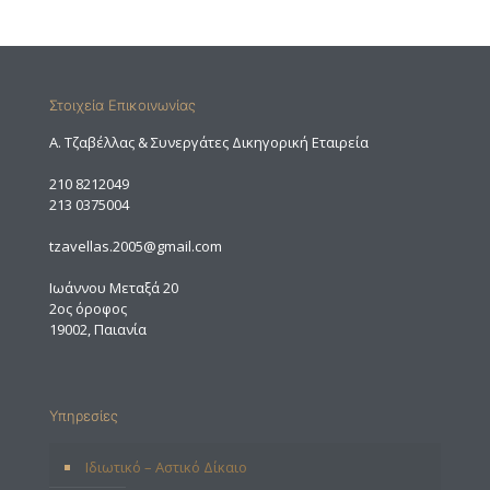
Στοιχεία Επικοινωνίας
A. Τζαβέλλας & Συνεργάτες Δικηγορική Εταιρεία
210 8212049
213 0375004
tzavellas.2005@gmail.com
Ιωάννου Μεταξά 20
2ος όροφος
19002, Παιανία
Υπηρεσίες
Ιδιωτικό – Αστικό Δίκαιο