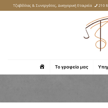
Τζαβέλλας & Συνεργάτες, Δικηγορική Εταιρεία
210 
Αρχική
Το γραφείο μας
Υπη