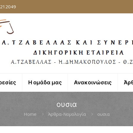
8212049
ρεσίες
Η ομάδα μας
Ανακοινώσεις
Άρ
ουσια
Home
Άρθρα-Νομολογία
ουσια