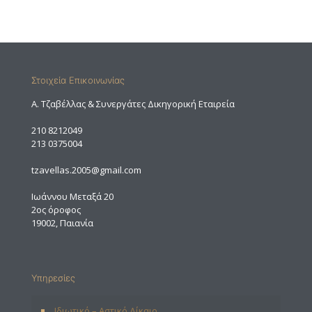
Στοιχεία Επικοινωνίας
A. Τζαβέλλας & Συνεργάτες Δικηγορική Εταιρεία
210 8212049
213 0375004
tzavellas.2005@gmail.com
Ιωάννου Μεταξά 20
2ος όροφος
19002, Παιανία
Υπηρεσίες
Ιδιωτικό – Αστικό Δίκαιο