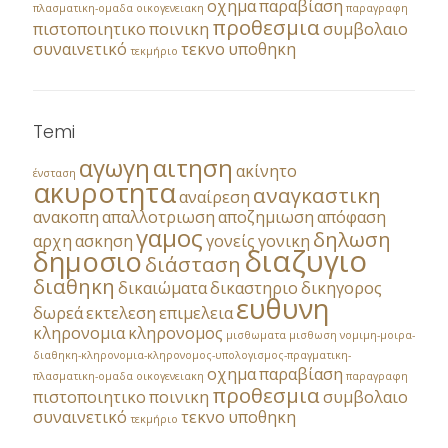
οχημα
παραβίαση
πλασματικη-ομαδα
οικογενειακη
παραγραφη
προθεσμια
πιστοποιητικο
ποινικη
συμβολαιο
συναινετικό
τεκνο
υποθηκη
τεκμήριο
Temi
αγωγη
αιτηση
ακίνητο
ένσταση
ακυροτητα
αναγκαστικη
αναίρεση
ανακοπη
απαλλοτριωση
αποζημιωση
απόφαση
γαμος
δηλωση
αρχη
ασκηση
γονείς
γονικη
διαζυγιο
δημοσιο
διάσταση
διαθηκη
δικαιώματα
δικαστηριο
δικηγορος
ευθυνη
δωρεά
εκτελεση
επιμελεια
κληρονομια
κληρονομος
μισθωματα
μισθωση
νομιμη-μοιρα-
διαθηκη-κληρονομια-κληρονομος-υπολογισμος-πραγματικη-
οχημα
παραβίαση
πλασματικη-ομαδα
οικογενειακη
παραγραφη
προθεσμια
πιστοποιητικο
ποινικη
συμβολαιο
συναινετικό
τεκνο
υποθηκη
τεκμήριο