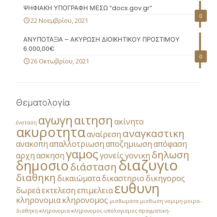
ΨΗΦΙΑΚΗ ΥΠΟΓΡΑΦΗ ΜΕΣΩ “docs.gov.gr”
0
22 Νοεμβρίου, 2021
ΑΝΥΠΟΤΑΞΙΑ – ΑΚΥΡΩΣΗ ΔΙΟΙΚΗΤΙΚΟΥ ΠΡΟΣΤΙΜΟΥ
6.000,00€
0
26 Οκτωβρίου, 2021
Θεματολογία
αγωγη
αιτηση
ακίνητο
ένσταση
ακυροτητα
αναγκαστικη
αναίρεση
ανακοπη
απαλλοτριωση
αποζημιωση
απόφαση
γαμος
δηλωση
αρχη
ασκηση
γονείς
γονικη
διαζυγιο
δημοσιο
διάσταση
διαθηκη
δικαιώματα
δικαστηριο
δικηγορος
ευθυνη
δωρεά
εκτελεση
επιμελεια
κληρονομια
κληρονομος
μισθωματα
μισθωση
νομιμη-μοιρα-
διαθηκη-κληρονομια-κληρονομος-υπολογισμος-πραγματικη-