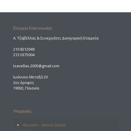
Στοιχεία Επικοινωνίας
A. Τζαβέλλας & Συνεργάτες Δικηγορική Εταιρεία
210 8212049
213 0375004
tzavellas.2005@gmail.com
Ιωάννου Μεταξά 20
2ος όροφος
19002, Παιανία
Υπηρεσίες
Ιδιωτικό – Αστικό Δίκαιο