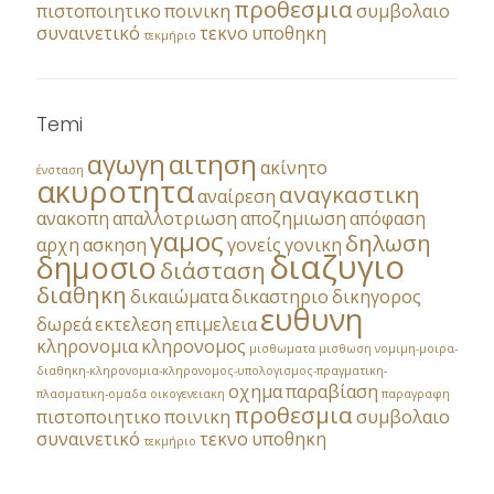
προθεσμια
πιστοποιητικο
ποινικη
συμβολαιο
συναινετικό
τεκνο
υποθηκη
τεκμήριο
Temi
αγωγη
αιτηση
ακίνητο
ένσταση
ακυροτητα
αναγκαστικη
αναίρεση
ανακοπη
απαλλοτριωση
αποζημιωση
απόφαση
γαμος
δηλωση
αρχη
ασκηση
γονείς
γονικη
διαζυγιο
δημοσιο
διάσταση
διαθηκη
δικαιώματα
δικαστηριο
δικηγορος
ευθυνη
δωρεά
εκτελεση
επιμελεια
κληρονομια
κληρονομος
μισθωματα
μισθωση
νομιμη-μοιρα-
διαθηκη-κληρονομια-κληρονομος-υπολογισμος-πραγματικη-
οχημα
παραβίαση
πλασματικη-ομαδα
οικογενειακη
παραγραφη
προθεσμια
πιστοποιητικο
ποινικη
συμβολαιο
συναινετικό
τεκνο
υποθηκη
τεκμήριο