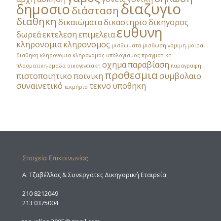
διαζυγιο
δημοσιο
διάσταση
διαθηκη
δικαιώματα
δικαστηριο
δικηγορος
ευθυνη
δωρεά
εκτελεση
επιμελεια
κληρονομια
κληρονομος
μισθωματα
μισθωση
νομιμη-μοιρα-
διαθηκη-κληρονομια-κληρονομος-υπολογισμος-πραγματικη-
οχημα
παραβίαση
πλασματικη-ομαδα
οικογενειακη
παραγραφη
προθεσμια
πιστοποιητικο
ποινικη
συμβολαιο
συναινετικό
τεκνο
υποθηκη
τεκμήριο
Στοιχεία Επικοινωνίας
A. Τζαβέλλας & Συνεργάτες Δικηγορική Εταιρεία
210 8212049
213 0375004