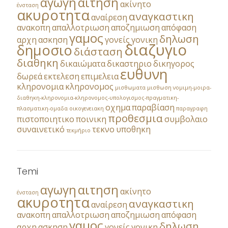
αγωγη
αιτηση
ακίνητο
ένσταση
ακυροτητα
αναγκαστικη
αναίρεση
ανακοπη
απαλλοτριωση
αποζημιωση
απόφαση
γαμος
δηλωση
αρχη
ασκηση
γονείς
γονικη
διαζυγιο
δημοσιο
διάσταση
διαθηκη
δικαιώματα
δικαστηριο
δικηγορος
ευθυνη
δωρεά
εκτελεση
επιμελεια
κληρονομια
κληρονομος
μισθωματα
μισθωση
νομιμη-μοιρα-
διαθηκη-κληρονομια-κληρονομος-υπολογισμος-πραγματικη-
οχημα
παραβίαση
πλασματικη-ομαδα
οικογενειακη
παραγραφη
προθεσμια
πιστοποιητικο
ποινικη
συμβολαιο
συναινετικό
τεκνο
υποθηκη
τεκμήριο
Temi
αγωγη
αιτηση
ακίνητο
ένσταση
ακυροτητα
αναγκαστικη
αναίρεση
ανακοπη
απαλλοτριωση
αποζημιωση
απόφαση
γαμος
δηλωση
αρχη
ασκηση
γονείς
γονικη