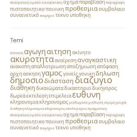
οχημα
παραβίαση
πλασματικη-ομαδα
οικογενειακη
παραγραφη
προθεσμια
πιστοποιητικο
ποινικη
συμβολαιο
συναινετικό
τεκνο
υποθηκη
τεκμήριο
Temi
αγωγη
αιτηση
ακίνητο
ένσταση
ακυροτητα
αναγκαστικη
αναίρεση
ανακοπη
απαλλοτριωση
αποζημιωση
απόφαση
γαμος
δηλωση
αρχη
ασκηση
γονείς
γονικη
διαζυγιο
δημοσιο
διάσταση
διαθηκη
δικαιώματα
δικαστηριο
δικηγορος
ευθυνη
δωρεά
εκτελεση
επιμελεια
κληρονομια
κληρονομος
μισθωματα
μισθωση
νομιμη-μοιρα-
διαθηκη-κληρονομια-κληρονομος-υπολογισμος-πραγματικη-
οχημα
παραβίαση
πλασματικη-ομαδα
οικογενειακη
παραγραφη
προθεσμια
πιστοποιητικο
ποινικη
συμβολαιο
συναινετικό
τεκνο
υποθηκη
τεκμήριο