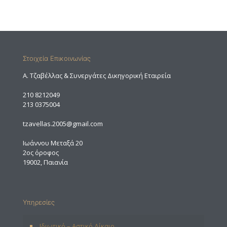
Στοιχεία Επικοινωνίας
A. Τζαβέλλας & Συνεργάτες Δικηγορική Εταιρεία
210 8212049
213 0375004
tzavellas.2005@gmail.com
Ιωάννου Μεταξά 20
2ος όροφος
19002, Παιανία
Υπηρεσίες
Ιδιωτικό – Αστικό Δίκαιο