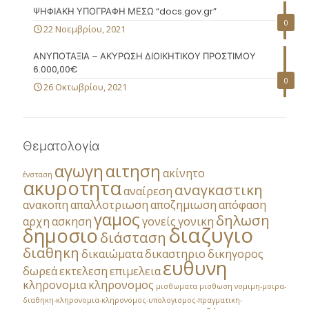
ΨΗΦΙΑΚΗ ΥΠΟΓΡΑΦΗ ΜΕΣΩ “docs.gov.gr”
0
22 Νοεμβρίου, 2021
ΑΝΥΠΟΤΑΞΙΑ – ΑΚΥΡΩΣΗ ΔΙΟΙΚΗΤΙΚΟΥ ΠΡΟΣΤΙΜΟΥ
6.000,00€
0
26 Οκτωβρίου, 2021
Θεματολογία
αγωγη
αιτηση
ακίνητο
ένσταση
ακυροτητα
αναγκαστικη
αναίρεση
ανακοπη
απαλλοτριωση
αποζημιωση
απόφαση
γαμος
δηλωση
αρχη
ασκηση
γονείς
γονικη
διαζυγιο
δημοσιο
διάσταση
διαθηκη
δικαιώματα
δικαστηριο
δικηγορος
ευθυνη
δωρεά
εκτελεση
επιμελεια
κληρονομια
κληρονομος
μισθωματα
μισθωση
νομιμη-μοιρα-
διαθηκη-κληρονομια-κληρονομος-υπολογισμος-πραγματικη-