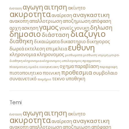
αγωγη
αιτηση
ακίνητο
ένσταση
ακυροτητα
αναγκαστικη
αναίρεση
ανακοπη
απαλλοτριωση
αποζημιωση
απόφαση
γαμος
δηλωση
αρχη
ασκηση
γονείς
γονικη
διαζυγιο
δημοσιο
διάσταση
διαθηκη
δικαιώματα
δικαστηριο
δικηγορος
ευθυνη
δωρεά
εκτελεση
επιμελεια
κληρονομια
κληρονομος
μισθωματα
μισθωση
νομιμη-μοιρα-
διαθηκη-κληρονομια-κληρονομος-υπολογισμος-πραγματικη-
οχημα
παραβίαση
πλασματικη-ομαδα
οικογενειακη
παραγραφη
προθεσμια
πιστοποιητικο
ποινικη
συμβολαιο
συναινετικό
τεκνο
υποθηκη
τεκμήριο
Temi
αγωγη
αιτηση
ακίνητο
ένσταση
ακυροτητα
αναγκαστικη
αναίρεση
ανακοπη
απαλλοτριωση
αποζημιωση
απόφαση