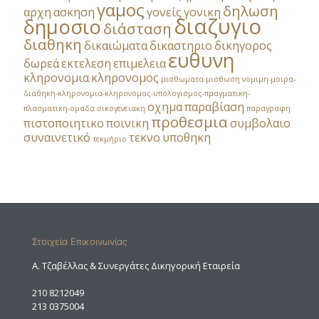
γαμος
δηλωση
αρχη
ασκηση
γονείς
γονικη
διαζυγιο
δημοσιο
διάσταση
διαθηκη
δικαιώματα
δικαστηριο
δικηγορος
ευθυνη
δωρεά
εκτελεση
επιμελεια
κληρονομια
κληρονομος
μισθωματα
μισθωση
νομιμη-μοιρα-
διαθηκη-κληρονομια-κληρονομος-υπολογισμος-πραγματικη-
οχημα
παραβίαση
πλασματικη-ομαδα
οικογενειακη
παραγραφη
προθεσμια
πιστοποιητικο
ποινικη
συμβολαιο
συναινετικό
τεκνο
υποθηκη
τεκμήριο
Στοιχεία Επικοινωνίας
A. Τζαβέλλας & Συνεργάτες Δικηγορική Εταιρεία
210 8212049
213 0375004