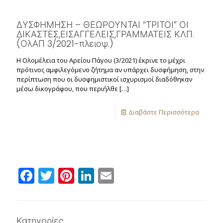
ΔΥΣΦΗΜΗΣΗ – ΘΕΩΡΟΥΝΤΑΙ “ΤΡΙΤΟΙ” ΟΙ
ΔΙΚΑΣΤΕΣ,ΕΙΣΑΓΓΕΛΕΙΣ,ΓΡΑΜΜΑΤΕΙΣ ΚΛΠ.
(ΟλΑΠ 3/2021-πλειοψ.)
Η Ολομέλεια του Αρείου Πάγου (3/2021) έκρινε το μέχρι
πρότινος αμφιλεγόμενο ζήτημα αν υπάρχει δυσφήμηση, στην
περίπτωση που οι δυσφημιστικοί ισχυρισμοί διαδόθηκαν
μέσω δικογράφου, που περιήλθε
[…]
Διαβάστε Περισσότερα
Facebook
Twitter
Pinterest
LinkedIn
Email
Κατηγορίες