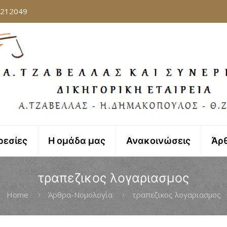
8212049
ρεσίες
Η ομάδα μας
Ανακοινώσεις
Άρ
τραπεζικος λογαριασμος
Home
Άρθρα-Νομολογία
τραπεζικος λογαριασμος