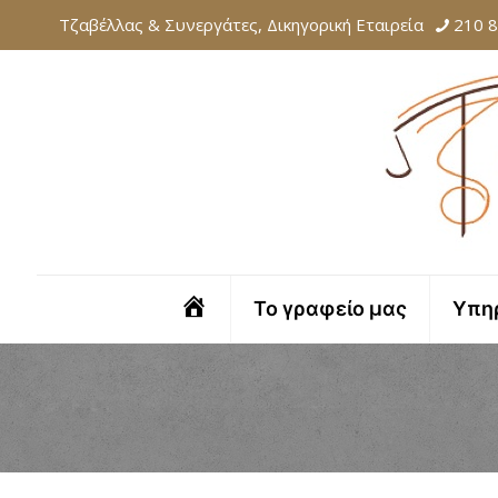
Τζαβέλλας & Συνεργάτες, Δικηγορική Εταιρεία
210 
Αρχική
Το γραφείο μας
Υπη