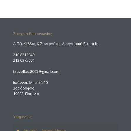
Στοιχεία Επικοινωνίας
A. Τζαβέλλας & Συνεργάτες Δικηγορική Εταιρεία
210 8212049
213 0375004
tzavellas.2005@gmail.com
Ιωάννου Μεταξά 20
2ος όροφος
19002, Παιανία
Υπηρεσίες
Ιδιωτικό – Αστικό Δίκαιο