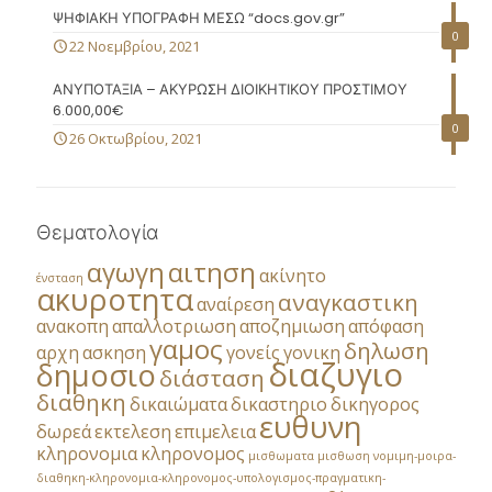
ΨΗΦΙΑΚΗ ΥΠΟΓΡΑΦΗ ΜΕΣΩ “docs.gov.gr”
0
22 Νοεμβρίου, 2021
ΑΝΥΠΟΤΑΞΙΑ – ΑΚΥΡΩΣΗ ΔΙΟΙΚΗΤΙΚΟΥ ΠΡΟΣΤΙΜΟΥ
6.000,00€
0
26 Οκτωβρίου, 2021
Θεματολογία
αγωγη
αιτηση
ακίνητο
ένσταση
ακυροτητα
αναγκαστικη
αναίρεση
ανακοπη
απαλλοτριωση
αποζημιωση
απόφαση
γαμος
δηλωση
αρχη
ασκηση
γονείς
γονικη
διαζυγιο
δημοσιο
διάσταση
διαθηκη
δικαιώματα
δικαστηριο
δικηγορος
ευθυνη
δωρεά
εκτελεση
επιμελεια
κληρονομια
κληρονομος
μισθωματα
μισθωση
νομιμη-μοιρα-
διαθηκη-κληρονομια-κληρονομος-υπολογισμος-πραγματικη-