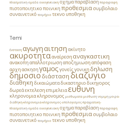
οχημα
παραβίαση
πλασματικη-ομαδα
οικογενειακη
παραγραφη
προθεσμια
πιστοποιητικο
ποινικη
συμβολαιο
συναινετικό
τεκνο
υποθηκη
τεκμήριο
Temi
αγωγη
αιτηση
ακίνητο
ένσταση
ακυροτητα
αναγκαστικη
αναίρεση
ανακοπη
απαλλοτριωση
αποζημιωση
απόφαση
γαμος
δηλωση
αρχη
ασκηση
γονείς
γονικη
διαζυγιο
δημοσιο
διάσταση
διαθηκη
δικαιώματα
δικαστηριο
δικηγορος
ευθυνη
δωρεά
εκτελεση
επιμελεια
κληρονομια
κληρονομος
μισθωματα
μισθωση
νομιμη-μοιρα-
διαθηκη-κληρονομια-κληρονομος-υπολογισμος-πραγματικη-
οχημα
παραβίαση
πλασματικη-ομαδα
οικογενειακη
παραγραφη
προθεσμια
πιστοποιητικο
ποινικη
συμβολαιο
συναινετικό
τεκνο
υποθηκη
τεκμήριο