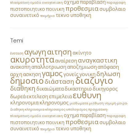
οχημα
παραβίαση
πλασματικη-ομαδα
οικογενειακη
παραγραφη
προθεσμια
πιστοποιητικο
ποινικη
συμβολαιο
συναινετικό
τεκνο
υποθηκη
τεκμήριο
Temi
αγωγη
αιτηση
ακίνητο
ένσταση
ακυροτητα
αναγκαστικη
αναίρεση
ανακοπη
απαλλοτριωση
αποζημιωση
απόφαση
γαμος
δηλωση
αρχη
ασκηση
γονείς
γονικη
διαζυγιο
δημοσιο
διάσταση
διαθηκη
δικαιώματα
δικαστηριο
δικηγορος
ευθυνη
δωρεά
εκτελεση
επιμελεια
κληρονομια
κληρονομος
μισθωματα
μισθωση
νομιμη-μοιρα-
διαθηκη-κληρονομια-κληρονομος-υπολογισμος-πραγματικη-
οχημα
παραβίαση
πλασματικη-ομαδα
οικογενειακη
παραγραφη
προθεσμια
πιστοποιητικο
ποινικη
συμβολαιο
συναινετικό
τεκνο
υποθηκη
τεκμήριο