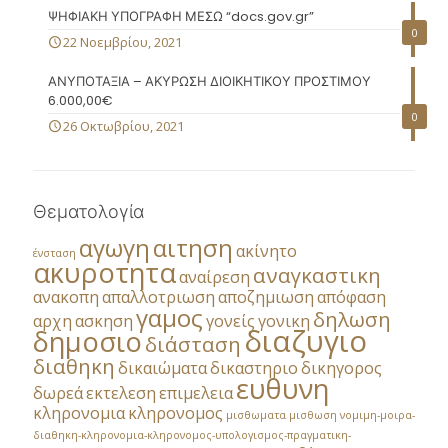
ΨΗΦΙΑΚΗ ΥΠΟΓΡΑΦΗ ΜΕΣΩ “docs.gov.gr”
0
22 Νοεμβρίου, 2021
ΑΝΥΠΟΤΑΞΙΑ – ΑΚΥΡΩΣΗ ΔΙΟΙΚΗΤΙΚΟΥ ΠΡΟΣΤΙΜΟΥ
6.000,00€
0
26 Οκτωβρίου, 2021
Θεματολογία
αγωγη
αιτηση
ακίνητο
ένσταση
ακυροτητα
αναγκαστικη
αναίρεση
ανακοπη
απαλλοτριωση
αποζημιωση
απόφαση
γαμος
δηλωση
αρχη
ασκηση
γονείς
γονικη
διαζυγιο
δημοσιο
διάσταση
διαθηκη
δικαιώματα
δικαστηριο
δικηγορος
ευθυνη
δωρεά
εκτελεση
επιμελεια
κληρονομια
κληρονομος
μισθωματα
μισθωση
νομιμη-μοιρα-
διαθηκη-κληρονομια-κληρονομος-υπολογισμος-πραγματικη-