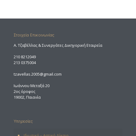
Στοιχεία Επικοινωνίας
A. Τζαβέλλας & Συνεργάτες Δικηγορική Εταιρεία
210 8212049
213 0375004
tzavellas.2005@gmail.com
Ιωάννου Μεταξά 20
2ος όροφος
19002, Παιανία
Υπηρεσίες
Ιδιωτικό – Αστικό Δίκαιο