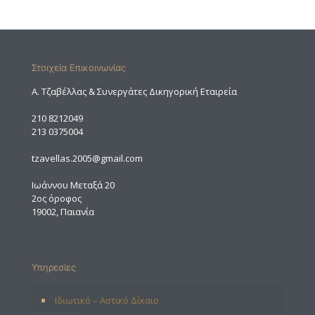
Στοιχεία Επικοινωνίας
A. Τζαβέλλας & Συνεργάτες Δικηγορική Εταιρεία
210 8212049
213 0375004
tzavellas.2005@gmail.com
Ιωάννου Μεταξά 20
2ος όροφος
19002, Παιανία
Υπηρεσίες
Ιδιωτικό – Αστικό Δίκαιο