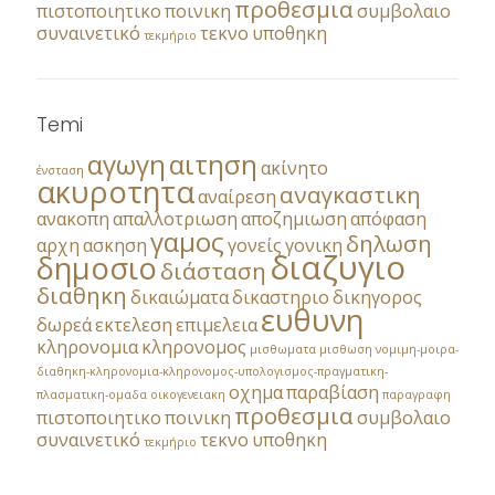
προθεσμια
πιστοποιητικο
ποινικη
συμβολαιο
συναινετικό
τεκνο
υποθηκη
τεκμήριο
Temi
αγωγη
αιτηση
ακίνητο
ένσταση
ακυροτητα
αναγκαστικη
αναίρεση
ανακοπη
απαλλοτριωση
αποζημιωση
απόφαση
γαμος
δηλωση
αρχη
ασκηση
γονείς
γονικη
διαζυγιο
δημοσιο
διάσταση
διαθηκη
δικαιώματα
δικαστηριο
δικηγορος
ευθυνη
δωρεά
εκτελεση
επιμελεια
κληρονομια
κληρονομος
μισθωματα
μισθωση
νομιμη-μοιρα-
διαθηκη-κληρονομια-κληρονομος-υπολογισμος-πραγματικη-
οχημα
παραβίαση
πλασματικη-ομαδα
οικογενειακη
παραγραφη
προθεσμια
πιστοποιητικο
ποινικη
συμβολαιο
συναινετικό
τεκνο
υποθηκη
τεκμήριο