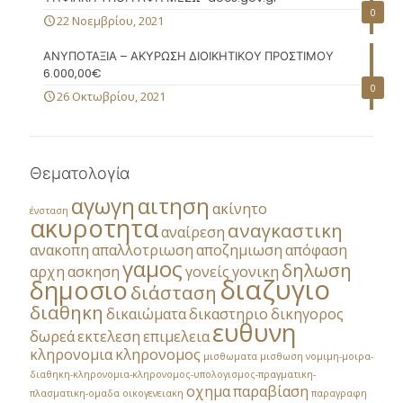
0
22 Νοεμβρίου, 2021
ΑΝΥΠΟΤΑΞΙΑ – ΑΚΥΡΩΣΗ ΔΙΟΙΚΗΤΙΚΟΥ ΠΡΟΣΤΙΜΟΥ
6.000,00€
0
26 Οκτωβρίου, 2021
Θεματολογία
αγωγη
αιτηση
ακίνητο
ένσταση
ακυροτητα
αναγκαστικη
αναίρεση
ανακοπη
απαλλοτριωση
αποζημιωση
απόφαση
γαμος
δηλωση
αρχη
ασκηση
γονείς
γονικη
διαζυγιο
δημοσιο
διάσταση
διαθηκη
δικαιώματα
δικαστηριο
δικηγορος
ευθυνη
δωρεά
εκτελεση
επιμελεια
κληρονομια
κληρονομος
μισθωματα
μισθωση
νομιμη-μοιρα-
διαθηκη-κληρονομια-κληρονομος-υπολογισμος-πραγματικη-
οχημα
παραβίαση
πλασματικη-ομαδα
οικογενειακη
παραγραφη