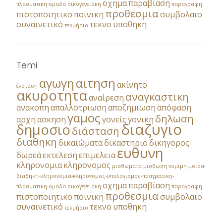
οχημα
παραβίαση
πλασματικη-ομαδα
οικογενειακη
παραγραφη
προθεσμια
πιστοποιητικο
ποινικη
συμβολαιο
συναινετικό
τεκνο
υποθηκη
τεκμήριο
Temi
αγωγη
αιτηση
ακίνητο
ένσταση
ακυροτητα
αναγκαστικη
αναίρεση
ανακοπη
απαλλοτριωση
αποζημιωση
απόφαση
γαμος
δηλωση
αρχη
ασκηση
γονείς
γονικη
διαζυγιο
δημοσιο
διάσταση
διαθηκη
δικαιώματα
δικαστηριο
δικηγορος
ευθυνη
δωρεά
εκτελεση
επιμελεια
κληρονομια
κληρονομος
μισθωματα
μισθωση
νομιμη-μοιρα-
διαθηκη-κληρονομια-κληρονομος-υπολογισμος-πραγματικη-
οχημα
παραβίαση
πλασματικη-ομαδα
οικογενειακη
παραγραφη
προθεσμια
πιστοποιητικο
ποινικη
συμβολαιο
συναινετικό
τεκνο
υποθηκη
τεκμήριο