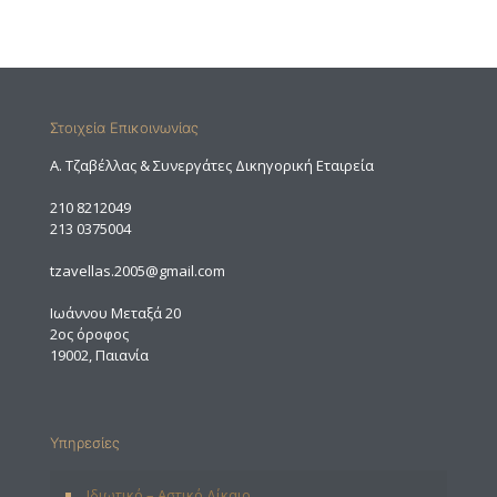
Στοιχεία Επικοινωνίας
A. Τζαβέλλας & Συνεργάτες Δικηγορική Εταιρεία
210 8212049
213 0375004
tzavellas.2005@gmail.com
Ιωάννου Μεταξά 20
2ος όροφος
19002, Παιανία
Υπηρεσίες
Ιδιωτικό – Αστικό Δίκαιο