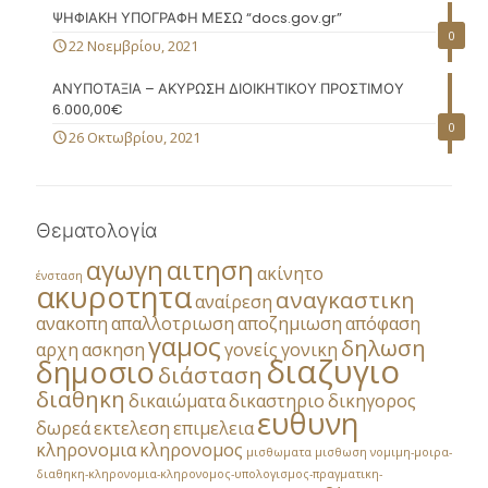
ΨΗΦΙΑΚΗ ΥΠΟΓΡΑΦΗ ΜΕΣΩ “docs.gov.gr”
0
22 Νοεμβρίου, 2021
ΑΝΥΠΟΤΑΞΙΑ – ΑΚΥΡΩΣΗ ΔΙΟΙΚΗΤΙΚΟΥ ΠΡΟΣΤΙΜΟΥ
6.000,00€
0
26 Οκτωβρίου, 2021
Θεματολογία
αγωγη
αιτηση
ακίνητο
ένσταση
ακυροτητα
αναγκαστικη
αναίρεση
ανακοπη
απαλλοτριωση
αποζημιωση
απόφαση
γαμος
δηλωση
αρχη
ασκηση
γονείς
γονικη
διαζυγιο
δημοσιο
διάσταση
διαθηκη
δικαιώματα
δικαστηριο
δικηγορος
ευθυνη
δωρεά
εκτελεση
επιμελεια
κληρονομια
κληρονομος
μισθωματα
μισθωση
νομιμη-μοιρα-
διαθηκη-κληρονομια-κληρονομος-υπολογισμος-πραγματικη-